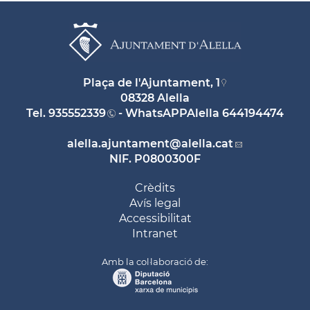
Plaça de l'Ajuntament, 1
08328 Alella
Tel.
935552339
- WhatsAPPAlella
644194474
alella.ajuntament
@alella.cat
NIF. P0800300F
Crèdits
Avís legal
Accessibilitat
Intranet
Amb la col·laboració de: