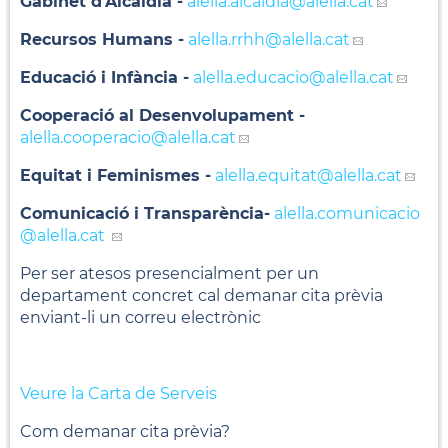
Gabinet d'Alcaldia -
alella.alcaldia
@alella.cat
Recursos Humans -
alella.rrhh
@alella.cat
Educació i Infància -
alella.educacio
@alella.cat
Cooperació al Desenvolupament -
alella.cooperacio
@alella.cat
Equitat i Feminismes -
alella.equitat
@alella.cat
Comunicació i Transparència-
alella.comunicacio
@alella.cat
Per ser atesos presencialment per un
departament concret cal demanar cita prèvia
enviant-li un correu electrònic
Veure la Carta de Serveis
Com demanar cita prèvia?