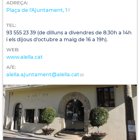
ADREÇA:
Plaça de l'Ajuntament, 1
TEL:
93 555 23 39 (de dilluns a divendres de 8:30h a 14h
i els dijous d'octubre a maig de 16 a 19h).
WEB:
www.alella.cat
A/E:
alella.ajuntament
@alella.cat