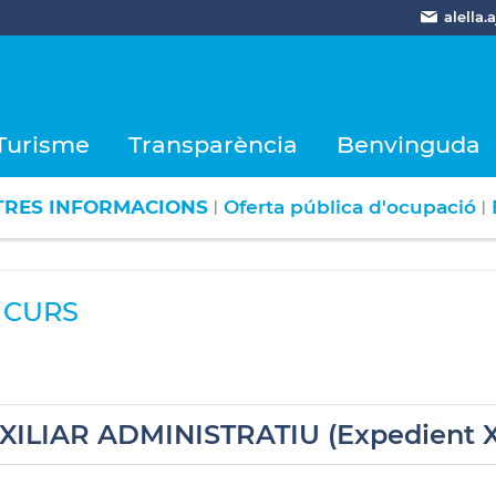
alella
Turisme
Transparència
Benvinguda
TRES INFORMACIONS
Oferta pública d'ocupació
|
|
 CURS
XILIAR ADMINISTRATIU (Expedient 