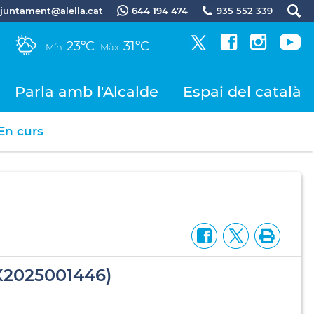
.ajuntament@alella.cat
644 194 474
935 552 339
23ºC
31ºC
Mín.
Màx.
Parla amb l'Alcalde
Espai del català
En curs
X2025001446)