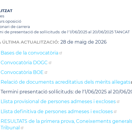
LITZAT
ces
rs oposició
onari de carrera
i de presentació de sol·licituds: de l'1/06/2025 al 20/06/2025 TANCAT
 ÚLTIMA ACTUALITZACIÓ:
28
de
maig
de
2026
Bases de la convocatòria
Convocatòria DOGC
Convocatòria BOE
Relació de documents acreditatius dels mèrits al·legats
Termini presentació sol·licituds: de l'1/06/2025 al 20/06
Llista provisional de persones admeses i excloses
Llista definitiva de persones admeses i excloses
RESULTATS de la primera prova, Coneixements generals, r
Tribunal