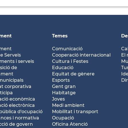
ament
Temes
De
ament
Comunicació
Ca
e Serveis
Cooperació internacional
El 
ents i serveis
Cultura i Festes
Mu
ició de
Educació
Tu
tament
Equitat de gènere
Id
municipals
Esports
Dir
at corporativa
Gent gran
ticipa
Habitatge
ació econòmica
Joves
ació electrònica
Medi ambient
pública d'ocupació
Mobilitat i transport
nces i normativa
Ocupació
ció de govern
Oficina Atenció