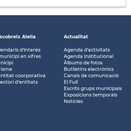
scobreix Alella
Actualitat
lendaris d'interès
Agenda d'activitats
municipi en xifres
Agenda Institucional
nicipi
Àlbums de fotos
risme
Butlletíns electrònics
entitat coorporativa
Canals de comunicació
ectori d'entitats
El Full
Escrits grups municipals
Exposicions temporals
Notícies