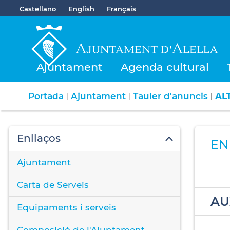
Castellano
English
Français
Ajuntament
Agenda cultural
Portada
Ajuntament
Tauler d'anuncis
AL
|
|
|
Enllaços
EN
Ajuntament
Carta de Serveis
AU
Equipaments i serveis
Composició de l'Ajuntament