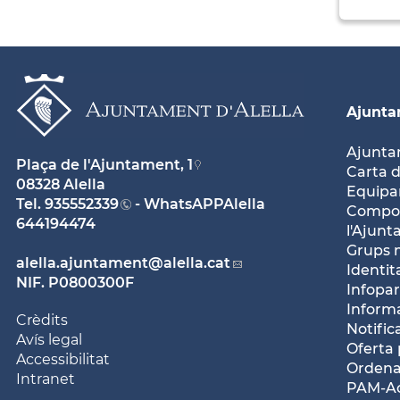
Ajunt
Ajunt
Plaça de l'Ajuntament, 1
Carta d
08328 Alella
Equipam
Tel.
935552339
- WhatsAPPAlella
Compos
644194474
l'Ajun
Grups 
alella.ajuntament
@alella.cat
Identit
NIF. P0800300F
Infopar
Inform
Crèdits
Notific
Avís legal
Oferta 
Accessibilitat
Ordena
Intranet
PAM-Ac