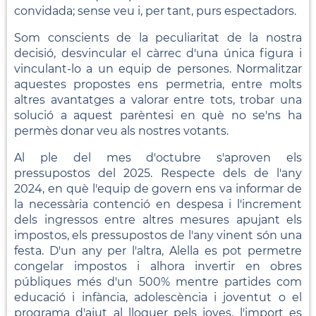
convidada; sense veu i, per tant, purs espectadors.
Som conscients de la peculiaritat de la nostra
decisió, desvincular el càrrec d'una única figura i
vinculant-lo a un equip de persones. Normalitzar
aquestes propostes ens permetria, entre molts
altres avantatges a valorar entre tots, trobar una
solució a aquest parèntesi en què no se'ns ha
permès donar veu als nostres votants.
Al ple del mes d'octubre s'aproven els
pressupostos del 2025. Respecte dels de l'any
2024, en què l'equip de govern ens va informar de
la necessària contenció en despesa i l'increment
dels ingressos entre altres mesures apujant els
impostos, els pressupostos de l'any vinent són una
festa. D'un any per l'altra, Alella es pot permetre
congelar impostos i alhora invertir en obres
públiques més d'un 500% mentre partides com
educació i infància, adolescència i joventut o el
programa d'ajut al lloguer pels joves, l'import es