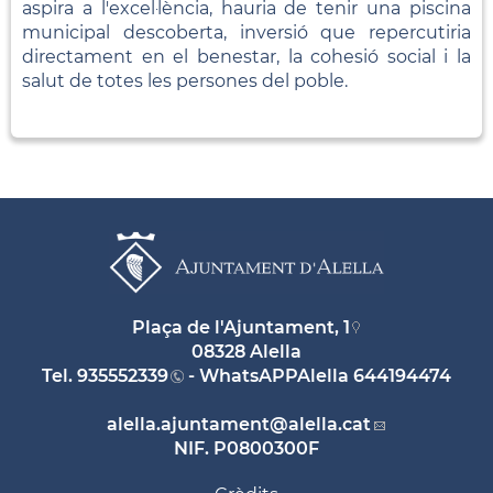
aspira a l'excel·lència, hauria de tenir una piscina
municipal descoberta, inversió que repercutiria
directament en el benestar, la cohesió social i la
salut de totes les persones del poble.
Plaça de l'Ajuntament, 1
08328 Alella
Tel.
935552339
- WhatsAPPAlella
644194474
alella.ajuntament
@alella.cat
NIF. P0800300F