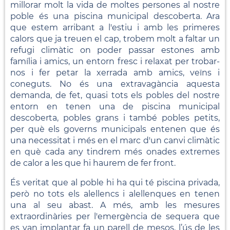
millorar molt la vida de moltes persones al nostre
poble és una piscina municipal descoberta. Ara
que estem arribant a l'estiu i amb les primeres
calors que ja treuen el cap, trobem molt a faltar un
refugi climàtic on poder passar estones amb
família i amics, un entorn fresc i relaxat per trobar-
nos i fer petar la xerrada amb amics, veïns i
coneguts. No és una extravagància aquesta
demanda, de fet, quasi tots els pobles del nostre
entorn en tenen una de piscina municipal
descoberta, pobles grans i també pobles petits,
per què els governs municipals entenen que és
una necessitat i més en el marc d'un canvi climàtic
en què cada any tindrem més onades extremes
de calor a les que hi haurem de fer front.
És veritat que al poble hi ha qui té piscina privada,
però no tots els alellencs i alellenques en tenen
una al seu abast. A més, amb les mesures
extraordinàries per l'emergència de sequera que
es van implantar fa un parell de mesos, l’ús de les