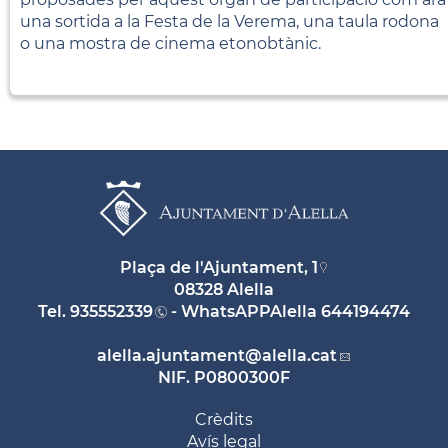
una sortida a la Festa de la Verema, una taula rodona
o una mostra de cinema etonobtànic.
Plaça de l'Ajuntament, 1
08328 Alella
Tel.
935552339
- WhatsAPPAlella
644194474
alella.ajuntament
@alella.cat
NIF. P0800300F
Crèdits
Avís legal