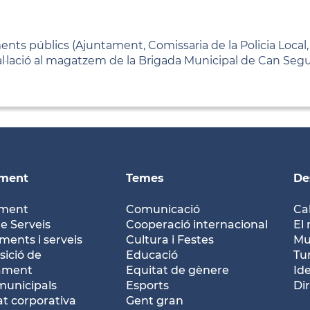
ments públics (Ajuntament, Comissaria de la Policia Local
stal·lació al magatzem de la Brigada Municipal de Can Segu
ament
Temes
De
ament
Comunicació
Ca
e Serveis
Cooperació internacional
El 
ents i serveis
Cultura i Festes
Mu
ició de
Educació
Tu
tament
Equitat de gènere
Id
municipals
Esports
Dir
at corporativa
Gent gran