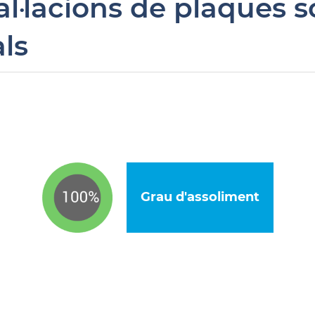
l·lacions de plaques s
ls
Grau d'assoliment