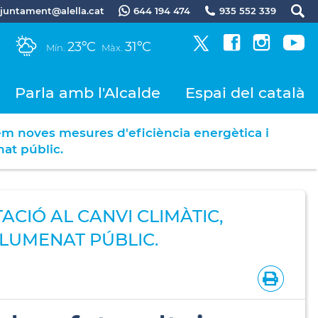
.ajuntament@alella.cat
644 194 474
935 552 339
23ºC
31ºC
Mín.
Màx.
Parla amb l'Alcalde
Espai del català
m noves mesures d'eficiència energètica i
at públic.
CIÓ AL CANVI CLIMÀTIC,
LLUMENAT PÚBLIC.