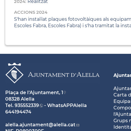
2024:
Realitzat
ACCIONS 2024
S'han instal·lat plaques fotovoltàiques als equipa
Escoles Fabra, Escoles Fabra) i s'ha tramitat la in
Ajunt
Ajunt
Plaça de l'Ajuntament, 1
Carta d
08328 Alella
Equipam
Tel.
935552339
- WhatsAPPAlella
Compos
644194474
l'Ajun
Grups 
alella.ajuntament
@alella.cat
Identit