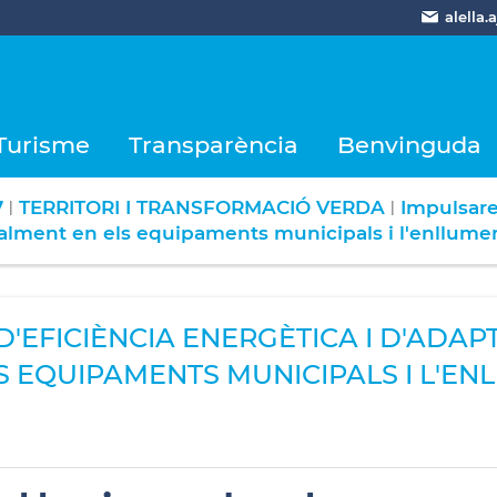
alella
Turisme
Transparència
Benvinguda
7
TERRITORI I TRANSFORMACIÓ VERDA
Impulsare
|
|
cialment en els equipaments municipals i l'enllumen
EFICIÈNCIA ENERGÈTICA I D'ADAPTA
 EQUIPAMENTS MUNICIPALS I L'EN