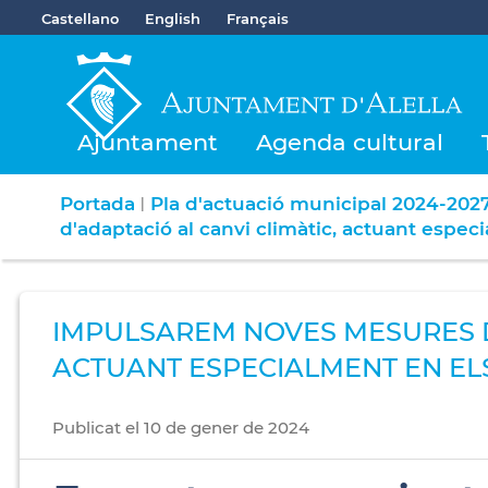
Castellano
English
Français
Ajuntament
Agenda cultural
Portada
Pla d'actuació municipal 2024-202
|
d'adaptació al canvi climàtic, actuant espe
IMPULSAREM NOVES MESURES D'
ACTUANT ESPECIALMENT EN ELS
Publicat
el
10
de
gener
de
2024