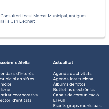
, Consultori Local, Mercat Municipal, Antigues
ra i a Can Lleonart
scobreix Alella
Actualitat
lendaris d'interès
Agenda d'activitats
municipi en xifres
Agenda Institucional
nicipi
Àlbums de fotos
risme
Butlletíns electrònics
entitat coorporativa
Canals de comunicació
ectori d'entitats
El Full
Escrits grups municipals