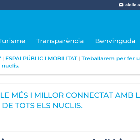
alella
Turisme
Transparència
Benvinguda
7
ESPAI PÚBLIC I MOBILITAT
Treballarem per fer 
|
|
 nuclis.
E MÉS I MILLOR CONNECTAT AMB L
DE TOTS ELS NUCLIS.