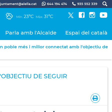
.ajuntament@alella.cat
644 194 474
935 552 339
23ºC
31ºC
Mín.
Màx.
Parla amb l'Alcalde
Espai del català
un poble més i millor connectat amb l'objectiu de
'OBJECTIU DE SEGUIR