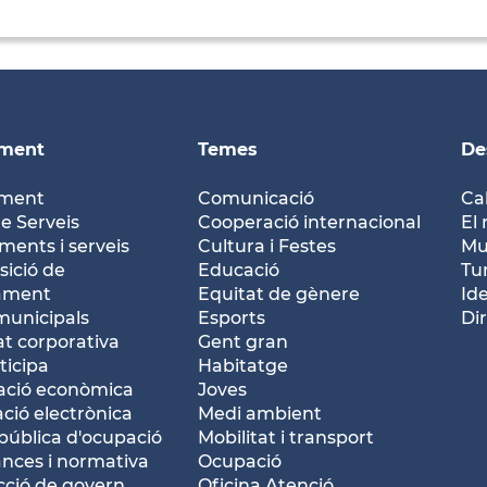
ament
Temes
De
ament
Comunicació
Ca
e Serveis
Cooperació internacional
El 
ents i serveis
Cultura i Festes
Mu
ició de
Educació
Tu
tament
Equitat de gènere
Id
municipals
Esports
Dir
at corporativa
Gent gran
ticipa
Habitatge
ació econòmica
Joves
ació electrònica
Medi ambient
pública d'ocupació
Mobilitat i transport
nces i normativa
Ocupació
ció de govern
Oficina Atenció