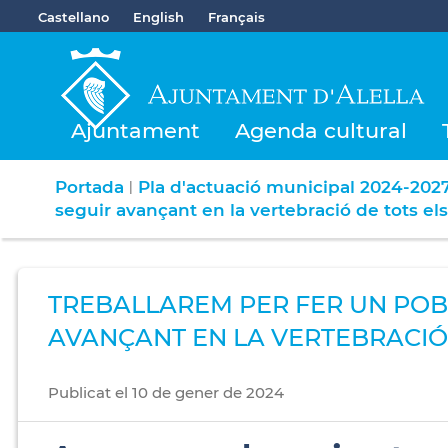
Castellano
English
Français
Ajuntament
Agenda cultural
Portada
Pla d'actuació municipal 2024-202
|
seguir avançant en la vertebració de tots els
TREBALLAREM PER FER UN POBL
AVANÇANT EN LA VERTEBRACIÓ 
Publicat
el
10
de
gener
de
2024