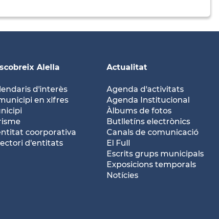
scobreix Alella
Actualitat
lendaris d'interès
Agenda d'activitats
municipi en xifres
Agenda Institucional
nicipi
Àlbums de fotos
risme
Butlletíns electrònics
entitat coorporativa
Canals de comunicació
ectori d'entitats
El Full
Escrits grups municipals
Exposicions temporals
Notícies