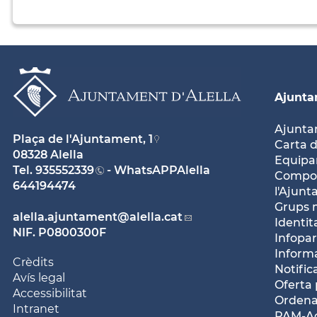
Ajunt
Ajunt
Plaça de l'Ajuntament, 1
Carta d
08328 Alella
Equipam
Tel.
935552339
- WhatsAPPAlella
Compos
644194474
l'Ajun
Grups 
alella.ajuntament
@alella.cat
Identit
NIF. P0800300F
Infopar
Inform
Crèdits
Notific
Avís legal
Oferta 
Accessibilitat
Ordena
Intranet
PAM-Ac