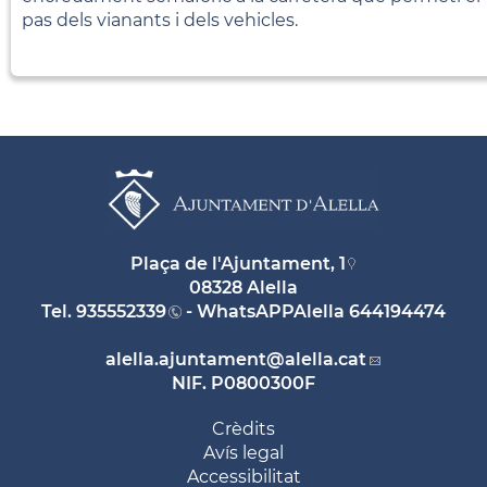
pas dels vianants i dels vehicles.
Plaça de l'Ajuntament, 1
08328 Alella
Tel.
935552339
- WhatsAPPAlella
644194474
alella.ajuntament
@alella.cat
NIF. P0800300F
Crèdits
Avís legal
Accessibilitat