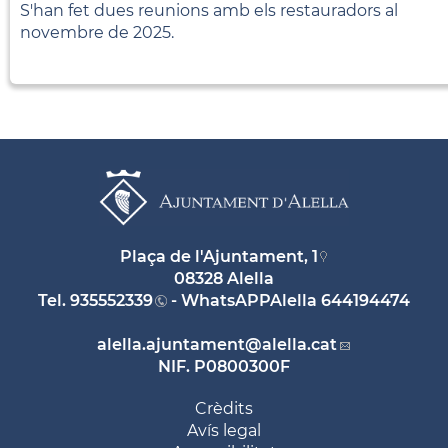
S'han fet dues reunions amb els restauradors al
novembre de 2025.
Plaça de l'Ajuntament, 1
08328 Alella
Tel.
935552339
- WhatsAPPAlella
644194474
alella.ajuntament
@alella.cat
NIF. P0800300F
Crèdits
Avís legal