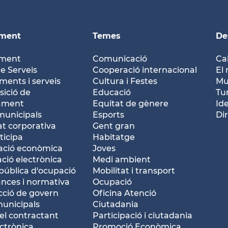
ament
Temes
De
ament
Comunicació
Ca
e Serveis
Cooperació internacional
El 
ents i serveis
Cultura i Festes
Mu
ició de
Educació
Tu
tament
Equitat de gènere
Id
municipals
Esports
Dir
at corporativa
Gent gran
ticipa
Habitatge
ació econòmica
Joves
ació electrònica
Medi ambient
pública d'ocupació
Mobilitat i transport
nces i normativa
Ocupació
ció de govern
Oficina Atenció
municipals
Ciutadania
del contractant
Participació i ciutadania
ctrònica
Promoció Econòmica