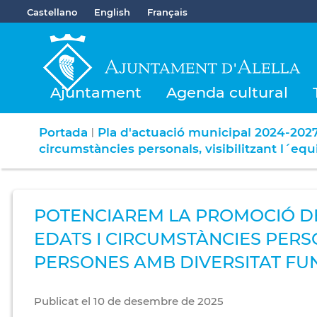
Castellano
English
Français
Ajuntament
Agenda cultural
Portada
Pla d'actuació municipal 2024-202
|
circumstàncies personals, visibilitzant l´equ
POTENCIAREM LA PROMOCIÓ DE L
EDATS I CIRCUMSTÀNCIES PERSO
PERSONES AMB DIVERSITAT FUN
Publicat
el
10
de
desembre
de
2025