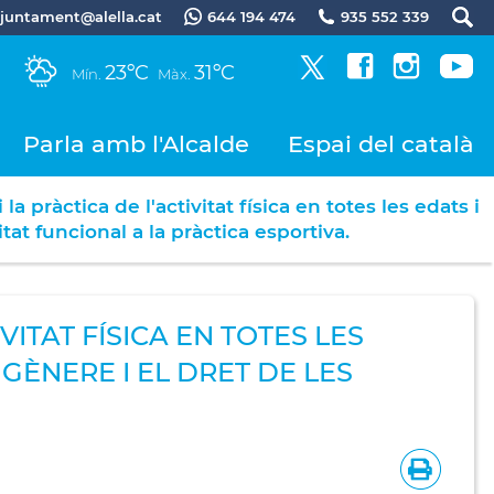
.ajuntament@alella.cat
644 194 474
935 552 339
23ºC
31ºC
Mín.
Màx.
Parla amb l'Alcalde
Espai del català
 pràctica de l'activitat física en totes les edats i
at funcional a la pràctica esportiva.
ITAT FÍSICA EN TOTES LES
 GÈNERE I EL DRET DE LES