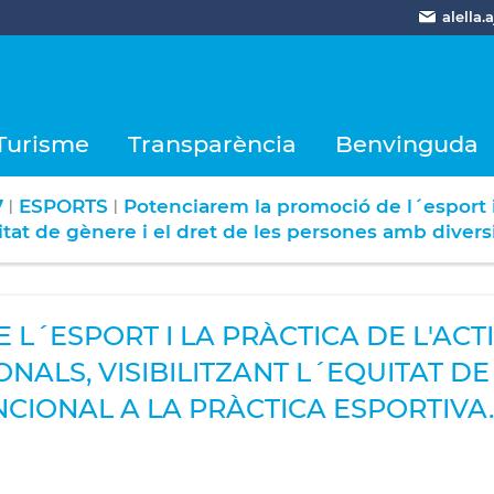
alella
Turisme
Transparència
Benvinguda
7
ESPORTS
Potenciarem la promoció de l´esport i la
|
|
itat de gènere i el dret de les persones amb diversit
´ESPORT I LA PRÀCTICA DE L'ACTIV
NALS, VISIBILITZANT L´EQUITAT DE
CIONAL A LA PRÀCTICA ESPORTIVA.