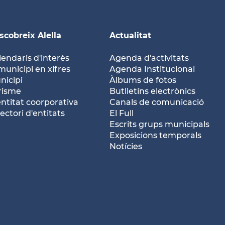
scobreix Alella
Actualitat
lendaris d'interès
Agenda d'activitats
municipi en xifres
Agenda Institucional
nicipi
Àlbums de fotos
risme
Butlletíns electrònics
entitat coorporativa
Canals de comunicació
ectori d'entitats
El Full
Escrits grups municipals
Exposicions temporals
Notícies