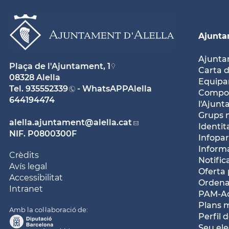
Ajunt
Ajunt
Plaça de l'Ajuntament, 1
Carta d
08328 Alella
Equipam
Tel.
935552339
- WhatsAPPAlella
Compos
644194474
l'Ajun
Grups 
alella.ajuntament
@alella.cat
Identit
NIF. P0800300F
Infopar
Inform
Crèdits
Notific
Avís legal
Oferta 
Accessibilitat
Ordena
Intranet
PAM-Ac
Plans 
Amb la col·laboració de:
Perfil 
Seu ele