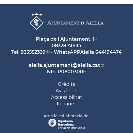
Plaça de l'Ajuntament, 1
08328 Alella
Tel.
935552339
- WhatsAPPAlella
644194474
alella.ajuntament
@alella.cat
NIF. P0800300F
Crèdits
Avís legal
Accessibilitat
Intranet
Amb la col·laboració de: