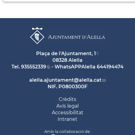
Plaça de l'Ajuntament, 1
08328 Alella
Tel.
935552339
- WhatsAPPAlella
644194474
alella.ajuntament
@alella.cat
NIF. P0800300F
Crèdits
Avís legal
Accessibilitat
Intranet
Amb la col·laboració de: