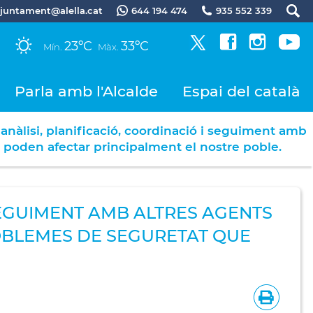
.ajuntament@alella.cat
644 194 474
935 552 339
23ºC
33ºC
Mín.
Màx.
Parla amb l'Alcalde
Espai del català
anàlisi, planificació, coordinació i seguiment amb
ue poden afectar principalment el nostre poble.
 SEGUIMENT AMB ALTRES AGENTS
ROBLEMES DE SEGURETAT QUE