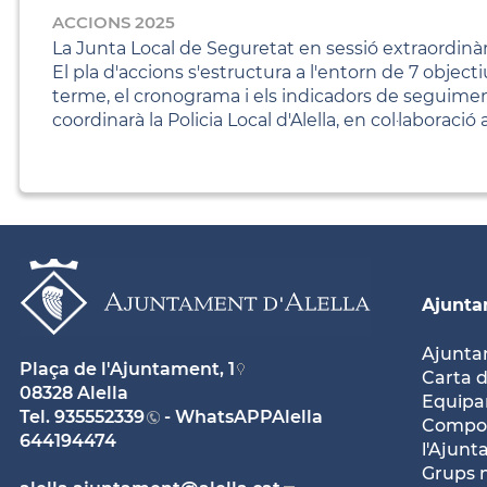
ACCIONS 2025
La Junta Local de Seguretat en sessió extraordinàr
El pla d'accions s'estructura a l'entorn de 7 objec
terme, el cronograma i els indicadors de seguiment 
coordinarà la Policia Local d'Alella, en col·laborac
Ajunt
Ajunt
Plaça de l'Ajuntament, 1
Carta d
08328 Alella
Equipam
Tel.
935552339
- WhatsAPPAlella
Compos
644194474
l'Ajun
Grups 