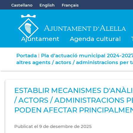
Castellano
English
Français
Ajuntament
Agenda cultural
Portada
Pla d'actuació municipal 2024-202
|
altres agents / actors / administracions per
ESTABLIR MECANISMES D'ANÀLI
/ ACTORS / ADMINISTRACIONS 
PODEN AFECTAR PRINCIPALMEN
Publicat
el
9
de
desembre
de
2025