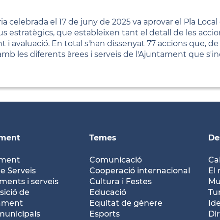
ia celebrada el 17 de juny de 2025 va aprovar el Pla Loca
tius estratègics, que estableixen tant el detall de les acc
i avaluació. En total s'han dissenyat 77 accions que, de 
ió amb les diferents àrees i serveis de l'Ajuntament que s'i
ament
Temes
De
ament
Comunicació
Ca
e Serveis
Cooperació internacional
El 
ents i serveis
Cultura i Festes
Mu
ició de
Educació
Tu
tament
Equitat de gènere
Id
municipals
Esports
Dir