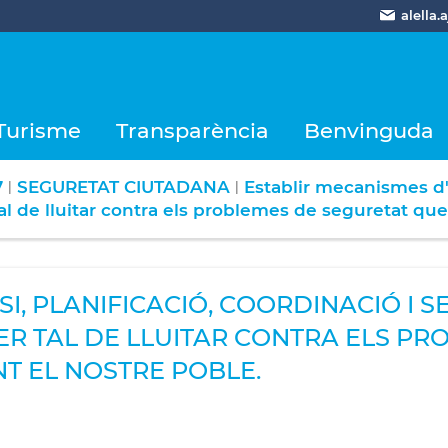
alella
Turisme
Transparència
Benvinguda
7
SEGURETAT CIUTADANA
Establir mecanismes d'
|
|
 tal de lluitar contra els problemes de seguretat q
SI, PLANIFICACIÓ, COORDINACIÓ I
PER TAL DE LLUITAR CONTRA ELS P
T EL NOSTRE POBLE.