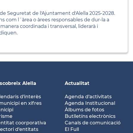
l de Seguretat de l'Ajuntament d'Alella 2025-2028.
ions com l´àrea o àrees responsables de dur-la a
manera coordinada i transversal, liderarà i
ndiquen.
scobreix Alella
Actualitat
lendaris d'interès
Agenda d'activitats
municipi en xifres
Agenda Institucional
nicipi
Àlbums de fotos
risme
Butlletíns electrònics
entitat coorporativa
Canals de comunicació
ectori d'entitats
El Full