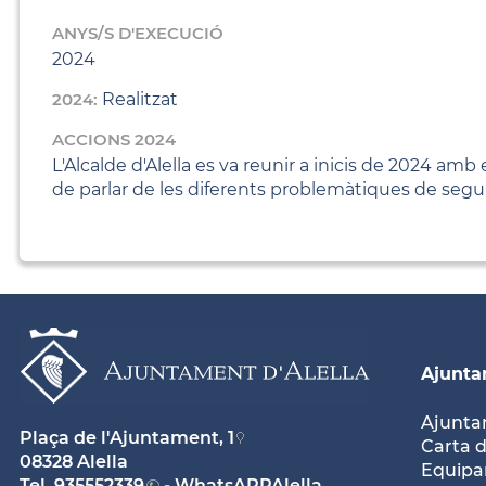
ANYS/S D'EXECUCIÓ
2024
2024:
Realitzat
ACCIONS 2024
L'Alcalde d'Alella es va reunir a inicis de 2024 amb
de parlar de les diferents problemàtiques de segur
Ajunt
Ajunt
Plaça de l'Ajuntament, 1
Carta d
08328 Alella
Equipam
Tel.
935552339
- WhatsAPPAlella