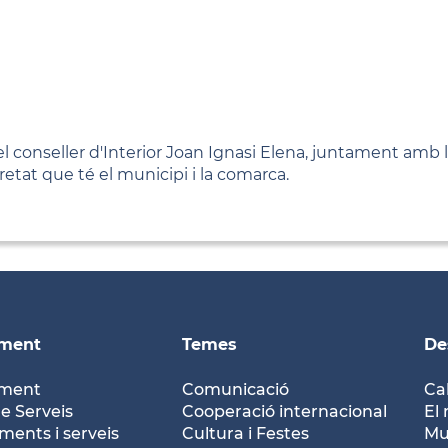
 el conseller d'Interior Joan Ignasi Elena, juntament amb 
etat que té el municipi i la comarca.
ament
Temes
De
ament
Comunicació
Ca
e Serveis
Cooperació internacional
El 
ents i serveis
Cultura i Festes
Mu