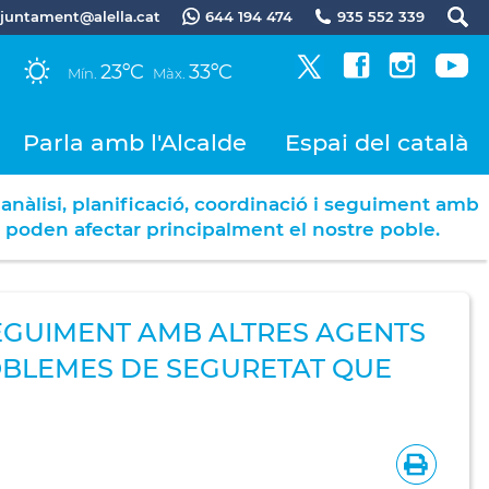
.ajuntament@alella.cat
644 194 474
935 552 339
23ºC
33ºC
Mín.
Màx.
Parla amb l'Alcalde
Espai del català
anàlisi, planificació, coordinació i seguiment amb
ue poden afectar principalment el nostre poble.
 SEGUIMENT AMB ALTRES AGENTS
ROBLEMES DE SEGURETAT QUE