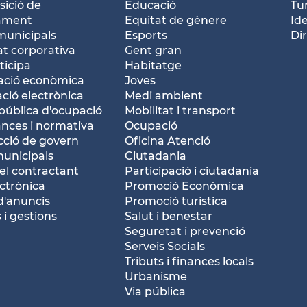
ició de
Educació
Tu
tament
Equitat de gènere
Id
municipals
Esports
Dir
at corporativa
Gent gran
ticipa
Habitatge
ació econòmica
Joves
ació electrònica
Medi ambient
pública d'ocupació
Mobilitat i transport
nces i normativa
Ocupació
ció de govern
Oficina Atenció
municipals
Ciutadania
del contractant
Participació i ciutadania
ctrònica
Promoció Econòmica
d'anuncis
Promoció turística
 i gestions
Salut i benestar
Seguretat i prevenció
Serveis Socials
Tributs i finances locals
Urbanisme
Via pública