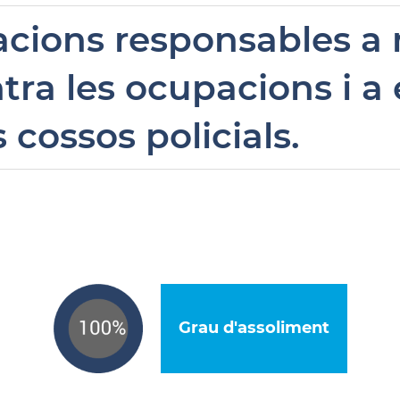
acions responsables a m
ntra les ocupacions i a
 cossos policials.
Grau d'assoliment