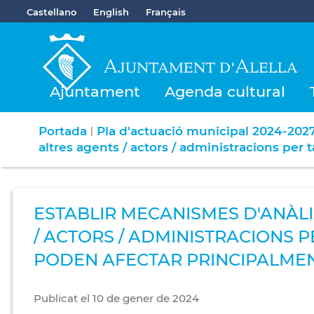
Castellano
English
Français
Ajuntament
Agenda cultural
Portada
Pla d'actuació municipal 2024-202
|
altres agents / actors / administracions per
ESTABLIR MECANISMES D'ANÀLI
/ ACTORS / ADMINISTRACIONS 
PODEN AFECTAR PRINCIPALMEN
Publicat
el
10
de
gener
de
2024