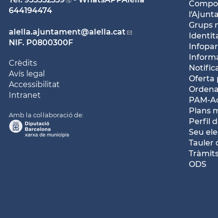
Compos
644194474
l'Ajun
Grups 
alella.ajuntament
@alella.cat
Identit
NIF. P0800300F
Infopar
Inform
Crèdits
Notific
Avís legal
Oferta 
Accessibilitat
Ordena
Intranet
PAM-Ac
Plans 
Amb la col·laboració de:
Perfil 
Seu ele
Tauler 
Tràmits
ODS