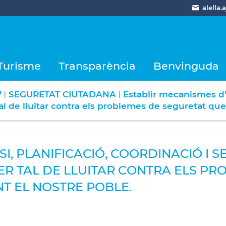
alella
Turisme
Transparència
Benvinguda
7
SEGURETAT CIUTADANA
Establir mecanismes d'
|
|
 tal de lluitar contra els problemes de seguretat q
SI, PLANIFICACIÓ, COORDINACIÓ I
PER TAL DE LLUITAR CONTRA ELS P
T EL NOSTRE POBLE.