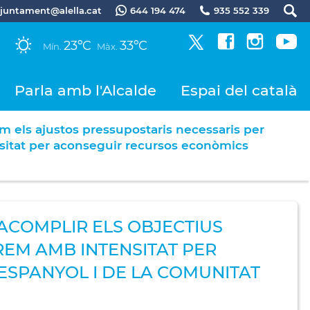
.ajuntament@alella.cat
644 194 474
935 552 339
23ºC
33ºC
Mín.
Màx.
Parla amb l'Alcalde
Espai del català
 els ajustos pressupostaris necessaris per
ensitat per aconseguir recursos econòmics
ACOMPLIR ELS OBJECTIUS
AREM AMB INTENSITAT PER
ESPANYOL I DE LA COMUNITAT