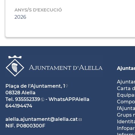
ANYS/S D'EXECUCIÓ
2026
Ajunt
Ajunt
Plaça de l'Ajuntament, 1
Carta d
08328 Alella
Equipam
Tel.
935552339
- WhatsAPPAlella
Compos
644194474
l'Ajun
Grups 
alella.ajuntament
@alella.cat
Identit
NIF. P0800300F
Infopar
Inform