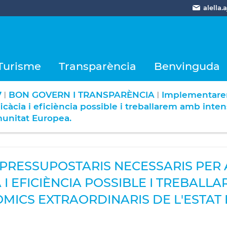
alella
Turisme
Transparència
Benvinguda
7
BON GOVERN I TRANSPARÈNCIA
Implementarem
|
|
ficàcia i eficiència possible i treballarem amb int
omunitat Europea.
PRESSUPOSTARIS NECESSARIS PER 
 I EFICIÈNCIA POSSIBLE I TREBALL
ICS EXTRAORDINARIS DE L'ESTAT 