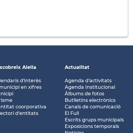
scobreix Alella
Actualitat
lendaris d'interès
Agenda d'activitats
municipi en xifres
Agenda Institucional
nicipi
Àlbums de fotos
risme
Butlletíns electrònics
entitat coorporativa
Canals de comunicació
ectori d'entitats
El Full
Escrits grups municipals
Exposicions temporals
Notícies