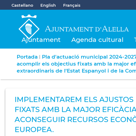
Castellano
English
Français
Ajuntament
Agenda cultural
Portada
Pla d'actuació municipal 2024-202
|
acomplir els objectius fixats amb la major e
extraordinaris de l'Estat Espanyol i de la C
IMPLEMENTAREM ELS AJUSTOS 
FIXATS AMB LA MAJOR EFICÀCIA
ACONSEGUIR RECURSOS ECONÒM
EUROPEA.