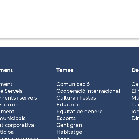
ament
Temes
De
ament
Comunicació
Ca
e Serveis
Cooperació internacional
El 
ents i serveis
Cultura i Festes
Mu
ició de
Educació
Tu
tament
Equitat de gènere
Id
municipals
Esports
Dir
at corporativa
Gent gran
ticipa
Habitatge
ació econòmica
Joves