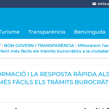
alella
Turisme
Transparència
Benvinguda
7
BON GOVERN I TRANSPARÈNCIA
Millorarem l'ac
|
|
 fent més fàcils els tràmits burocràtics a la ciutadan
ORMACIÓ I LA RESPOSTA RÀPIDA AL
 MÉS FÀCILS ELS TRÀMITS BUROCRÀT