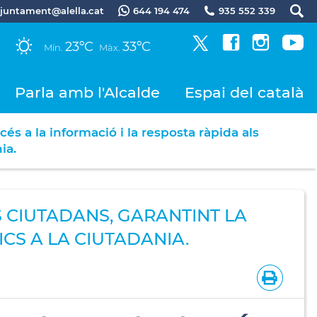
.ajuntament@alella.cat
644 194 474
935 552 339
23ºC
33ºC
Mín.
Màx.
Parla amb l'Alcalde
Espai del català
cés a la informació i la resposta ràpida als
ia.
S CIUTADANS, GARANTINT LA
ICS A LA CIUTADANIA.