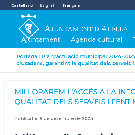
Castellano
English
Français
Ajuntament
Agenda cultural
Portada
Pla d'actuació municipal 2024-202
|
ciutadans, garantint la qualitat dels serveis i
MILLORAREM L'ACCÉS A LA INF
QUALITAT DELS SERVEIS I FENT
Publicat
el
9
de
desembre
de
2025