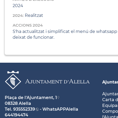
2024
2024:
Realitzat
ACCIONS 2024
S'ha actualitzat i simplificat el menú de whatsap
deixat de funcionar.
Ajunt
Ajunt
Plaça de l'Ajuntament, 1
Carta d
08328 Alella
Equipam
Tel.
935552339
- WhatsAPPAlella
Compos
644194474
l'Ajun