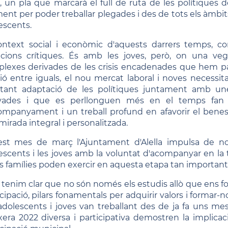
, un pla que marcarà el full de ruta de les polítiques 
nt per poder treballar plegades i des de tots els àmbits i
escents.
ontext social i econòmic d'aquests darrers temps, c
acions crítiques. És amb les joves, però, on una veg
lexes derivades de les crisis encadenades que hem p
ció entre iguals, el nou mercat laboral i noves necessi
tant adaptació de les polítiques juntament amb un
ades i que es perllonguen més en el temps fan n
ompanyament i un treball profund en afavorir el benes
mirada integral i personalitzada.
st mes de març l'Ajuntament d'Alella impulsa de nou 
escents i les joves amb la voluntat d'acompanyar en la t
 famílies poden exercir en aquesta etapa tan important del
 tenim clar que no són només els estudis allò que ens for
icipació, pilars fonamentals per adquirir valors i formar-n
adolescents i joves van treballant des de ja fa uns
loxera 2022 diversa i participativa demostren la implicaci