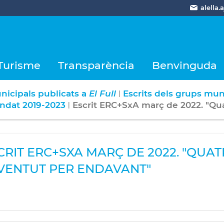
alella
Turisme
Transparència
Benvinguda
nicipals publicats a
El Full
Escrits dels grups mun
|
ndat 2019-2023
Escrit ERC+SxA març de 2022. "Qua
|
CRIT ERC+SXA MARÇ DE 2022. "QUAT
VENTUT PER ENDAVANT"