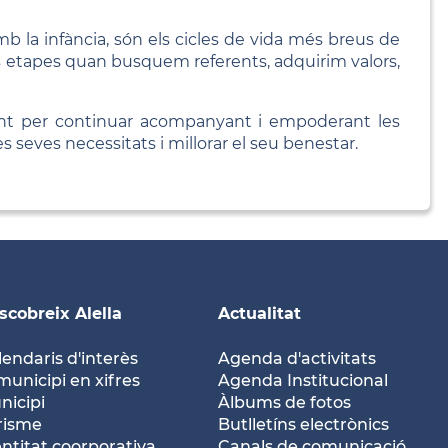
b la infància, són els cicles de vida més breus de
es etapes quan busquem referents, adquirim valors,
vant per continuar acompanyant i empoderant les
s seves necessitats i millorar el seu benestar.
scobreix Alella
Actualitat
lendaris d'interès
Agenda d'activitats
municipi en xifres
Agenda Institucional
nicipi
Àlbums de fotos
risme
Butlletíns electrònics
entitat coorporativa
Canals de comunicació