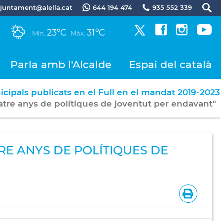
.ajuntament@alella.cat
644 194 474
935 552 339
23ºC
31ºC
Mín.
Màx.
Parla amb l'Alcalde
Espai del català
icipals publicats en el Full en el mandat 2019-2023
tre anys de polítiques de joventut per endavant"
RE ANYS DE POLÍTIQUES DE