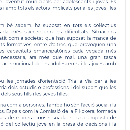
de joventut municipals per adolescents i joves. És
 amb tots els actors implicats per a les joves i les
om bé sabem, ha suposat en tots els col·lectius
ada més s'accentuen les dificultats. Situacions
atit com a societat que han suposat la manca de
tats formatives, entre d'altres, que provoquen una
es capacitats emancipatòries cada vegada més
ecessària, ara més que mai, una gran tasca
tar emocional de les adolescents i les joves amb
les jornades d'orientació Tria la Via per a les
ria dels estudis o professions i del suport que les
s seus fills i les seves filles.
ja com a persones. També ho són l'acció social i la
os. Espais com la Comissió de la Fil·loxera, formada
 mesos de manera consensuada en una proposta de
ó del col·lectiu jove en la presa de decisions i la