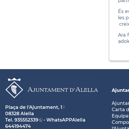
part
És e
les 
crei
Ara 
adol
Ajunt
Ajunt
Plaça de l'Ajuntament, 1
Carta d
08328 Alella
Equipam
Tel.
935552339
- WhatsAPPAlella
Compos
644194474
l'Ajun