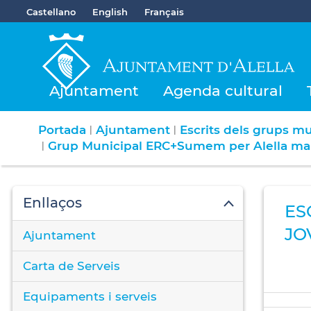
Castellano
English
Français
Ajuntament
Agenda cultural
Portada
Ajuntament
Escrits dels grups mu
|
|
Grup Municipal ERC+Sumem per Alella ma
|
Enllaços
ES
JO
Ajuntament
Carta de Serveis
Equipaments i serveis