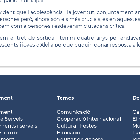
icipació municipal.
vident que l'adolescència i la joventut, conjuntament am
persones però, alhora són els més crucials, és en aquest
xem com a persones i esdevenim ciutadans crítics.
fem el tret de sortida i tenim quatre anys per enda
escents i joves d'Alella perquè puguin donar resposta a le
ament
Temes
De
ament
Comunicació
Ca
e Serveis
Cooperació internacional
El 
ents i serveis
Cultura i Festes
Mu
ició de
Educació
Tu
tament
Equitat de gènere
Id