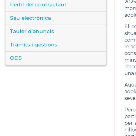
2025
Perfil del contractant
mome
adol
Seu electrònica
El c
Tauler d'anuncis
situ
comp
Tràmits i gestions
rela
cons
ODS
minv
d'ac
una 
Aque
adol
seves
Però
part
per 
Fil·