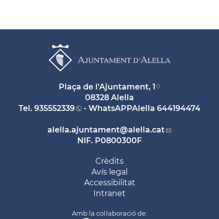
Plaça de l'Ajuntament, 1
08328 Alella
Tel.
935552339
- WhatsAPPAlella
644194474
alella.ajuntament
@alella.cat
NIF. P0800300F
Crèdits
Avís legal
Accessibilitat
Intranet
Amb la col·laboració de: