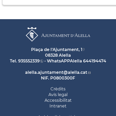
Plaça de l'Ajuntament, 1
08328 Alella
Tel.
935552339
- WhatsAPPAlella
644194474
alella.ajuntament
@alella.cat
NIF. P0800300F
Crèdits
Avís legal
Accessibilitat
Intranet