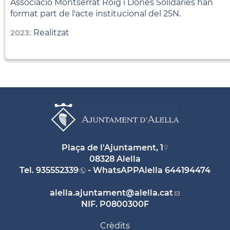
Associació Montserrat Roig i Dones Solidàries han
format part de l'acte institucional del 25N.
2023:
Realitzat
Plaça de l'Ajuntament, 1
08328 Alella
Tel.
935552339
- WhatsAPPAlella
644194474
alella.ajuntament
@alella.cat
NIF. P0800300F
Crèdits