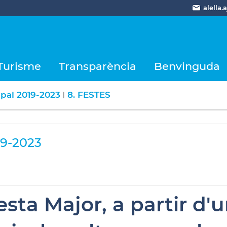
alella
Turisme
Transparència
Benvinguda
ipal 2019-2023
8. FESTES
|
9-2023
sta Major, a partir d'