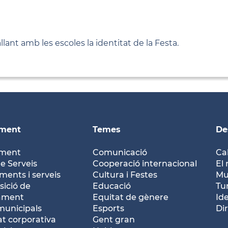
lant amb les escoles la identitat de la Festa.
ament
Temes
De
ament
Comunicació
Ca
e Serveis
Cooperació internacional
El 
ents i serveis
Cultura i Festes
Mu
ició de
Educació
Tu
tament
Equitat de gènere
Id
municipals
Esports
Dir
at corporativa
Gent gran