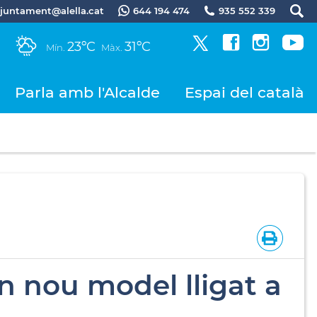
.ajuntament@alella.cat
644 194 474
935 552 339
23ºC
31ºC
Mín.
Màx.
Parla amb l'Alcalde
Espai del català
un nou model lligat a