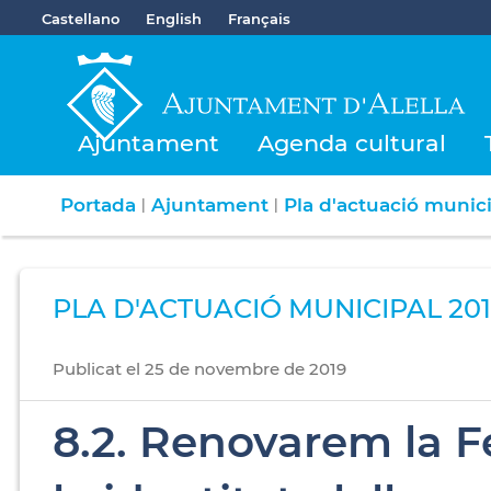
Castellano
English
Français
Ajuntament
Agenda cultural
Portada
Ajuntament
Pla d'actuació munic
|
|
PLA D'ACTUACIÓ MUNICIPAL 201
Publicat
el
25
de
novembre
de
2019
8.2. Renovarem la Fe