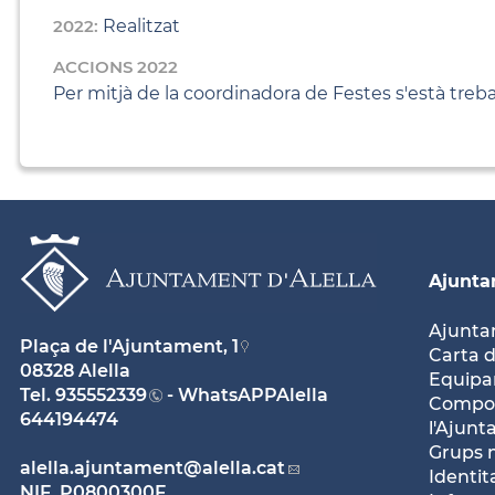
2022:
Realitzat
ACCIONS 2022
Per mitjà de la coordinadora de Festes s'està trebal
Ajunt
Ajunt
Plaça de l'Ajuntament, 1
Carta d
08328 Alella
Equipam
Tel.
935552339
- WhatsAPPAlella
Compos
644194474
l'Ajun
Grups 
alella.ajuntament
@alella.cat
Identit
NIF. P0800300F