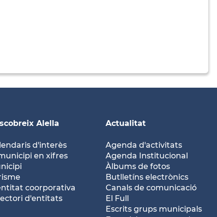
scobreix Alella
Actualitat
lendaris d'interès
Agenda d'activitats
municipi en xifres
Agenda Institucional
nicipi
Àlbums de fotos
risme
Butlletíns electrònics
entitat coorporativa
Canals de comunicació
ectori d'entitats
El Full
Escrits grups municipals