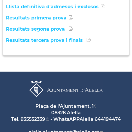
Llista definitiva d'admesos i exclosos
Resultats primera prova
Resultats segona prova
Resultats tercera prova i finals
Plaça de l'Ajuntament, 1
08328 Alella
Tel.
935552339
- WhatsAPPAlella
644194474