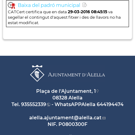
Baixa del padró municipal
CATCert certifica que en data
29-03-2016 08:45:15
va
segellar el contingut d'aquest fitxer i des de llavors no ha
estat modificat.
Plaça de l'Ajuntament, 1
08328 Alella
Tel.
935552339
- WhatsAPPAlella
644194474
alella.ajuntament
@alella.cat
NIF. P0800300F