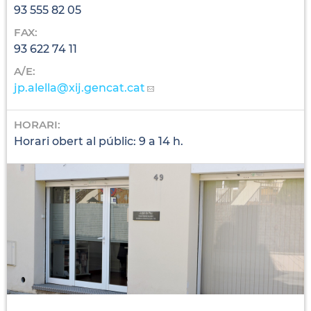
93 555 82 05
FAX:
93 622 74 11
A/E:
jp.alella
@xij.gencat.cat
HORARI:
Horari obert al públic: 9 a 14 h.