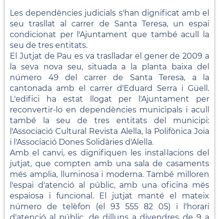
Les dependències judicials s'han dignificat amb el
seu trasllat al carrer de Santa Teresa, un espai
condicionat per l'Ajuntament que també acull la
seu de tres entitats.
El Jutjat de Pau es va traslladar el gener de 2009 a
la seva nova seu, situada a la planta baixa del
número 49 del carrer de Santa Teresa, a la
cantonada amb el carrer d'Eduard Serra i Güell.
L'edifici ha estat llogat per l'Ajuntament per
reconvertir-lo en dependències municipals i acull
també la seu de tres entitats del municipi:
l'Associació Cultural Revista Alella, la Polifònica Joia
i l'Associació Dones Solidàries d'Alella.
Amb el canvi, es dignifiquen les instal·lacions del
jutjat, que compten amb una sala de casaments
més amplia, lluminosa i moderna. També milloren
l'espai d'atenció al públic, amb una oficina més
espaiosa i funcional. El jutjat manté el mateix
número de telèfon (el 93 555 82 05) i l'horari
d'atenció al públic, de dilluns a divendres de 9 a