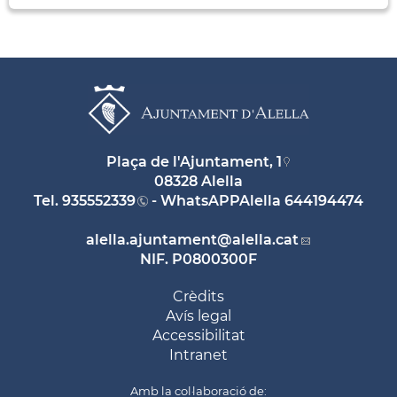
Plaça de l'Ajuntament, 1
08328 Alella
Tel.
935552339
- WhatsAPPAlella
644194474
alella.ajuntament
@alella.cat
NIF. P0800300F
Crèdits
Avís legal
Accessibilitat
Intranet
Amb la col·laboració de: