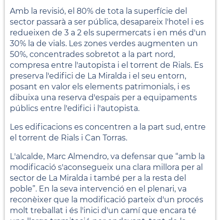
Amb la revisió, el 80% de tota la superfície del
sector passarà a ser pública, desapareix l'hotel i es
redueixen de 3 a 2 els supermercats i en més d'un
30% la de vials. Les zones verdes augmenten un
50%, concentrades sobretot a la part nord,
compresa entre l'autopista i el torrent de Rials. Es
preserva l'edifici de La Miralda i el seu entorn,
posant en valor els elements patrimonials, i es
dibuixa una reserva d'espais per a equipaments
públics entre l'edifici i l'autopista.
Les edificacions es concentren a la part sud, entre
el torrent de Rials i Can Torras.
L'alcalde, Marc Almendro, va defensar que “amb la
modificació s'aconsegueix una clara millora per al
sector de La Miralda i també per a la resta del
poble”. En la seva intervenció en el plenari, va
reconèixer que la modificació parteix d'un procés
molt treballat i és l'inici d'un camí que encara té