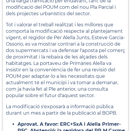
una llarga tramitació per endavant, tant de la
modificació del POUM com del nou Pla Parcial i
dels projectes urbanístics del sector.
Tot i valorar el treball realitzat i les millores que
comporta la modificació respecte al plantejament
vigent, el regidor de Per Alella Junts, Esteve Garcia-
Ossorio, es va mostrar contrari a la construcció de
dos supermercats i va defensar l'aposta pel comerç
de proximitat i la rebaixa de les alçades dels
habitatges. La portaveu de Primàries Alella va
insistir en la conveniència de fer una revisió del
POUM per adaptar-lo a les necessitats que
actualment té el municipi i va tornar a demanar,
com ja havia fet al Ple anterior, una consulta
popular sobre el futur d'aquest sector.
La modificació s'exposarà a informació pública
durant un mes a partir de la publicació al BOPB.
Aprovat. A favor: ERC+SxA i Alella Primer-
PSC. Abstenció: la regidora del PP M.Carme