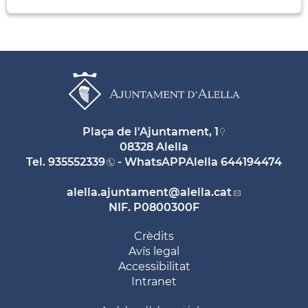
Plaça de l'Ajuntament, 1
08328 Alella
Tel.
935552339
- WhatsAPPAlella
644194474
alella.ajuntament
@alella.cat
NIF. P0800300F
Crèdits
Avís legal
Accessibilitat
Intranet