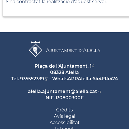
S'ha contractat la realització d'aquest servei.
Plaça de l'Ajuntament, 1
08328 Alella
Tel.
935552339
- WhatsAPPAlella
644194474
alella.ajuntament
@alella.cat
NIF. P0800300F
Crèdits
Avís legal
Accessibilitat
Intranet