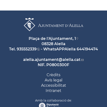
Plaça de l'Ajuntament, 1
08328 Alella
Tel.
935552339
- WhatsAPPAlella
644194474
alella.ajuntament
@alella.cat
NIF. P0800300F
Crèdits
Avís legal
Accessibilitat
Intranet
Amb la col·laboració de: