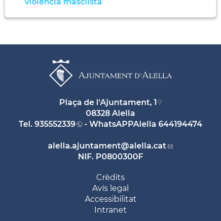
violència masclista
Plaça de l'Ajuntament, 1
08328 Alella
Tel.
935552339
- WhatsAPPAlella
644194474
alella.ajuntament
@alella.cat
NIF. P0800300F
Crèdits
Avís legal
Accessibilitat
Intranet