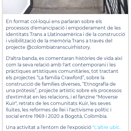
En format col•loqui ens parlaran sobre els
processos d'emancipació i empoderament de les
identitats Trans a Llatinoamèrica i de la construcció
i visibilització de la memòria Trans a través del
projecte @colombiatranscuirhistory.
D'altra banda, es comentaran històries de vida així
com la seva relació amb l'art contemporani i les
pràctiques artístiques comunitàries, tot tractant
els projectes “La familia Crawford”, sobre la
construcció de famílies diverses, “Etnografía de
una prótesis”, projecte artístic sobre els processos
d'extimitat en les relacions, i el fanzine "Moverse
Kuir", retrats de les comunitats Kuir, les seves
lluites, les reformes de llei i l'activisme polític i
social entre 1969 i 2020 a Bogotà, Colòmbia.
Una activitat a l'entorn de l'exposició
"L'altre ubic.