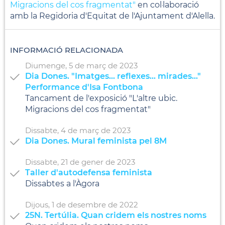
Migracions del cos fragmentat"
en col·laboració
amb la Regidoria d'Equitat de l'Ajuntament d'Alella.
INFORMACIÓ RELACIONADA
Diumenge,
5
de
març
de
2023
Dia Dones. "Imatges... reflexes... mirades..."
Performance d'Isa Fontbona
Tancament de l'exposició "L'altre ubic.
Migracions del cos fragmentat"
Dissabte,
4
de
març
de
2023
Dia Dones. Mural feminista pel 8M
Dissabte,
21
de
gener
de
2023
Taller d'autodefensa feminista
Dissabtes a l'Àgora
Dijous,
1
de
desembre
de
2022
25N. Tertúlia. Quan cridem els nostres noms