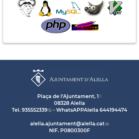
Plaça de l'Ajuntament, 1
08328 Alella
Tel.
935552339
- WhatsAPPAlella
644194474
alella.ajuntament
@alella.cat
NIF. P0800300F