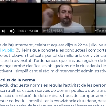
e de l'Ajuntament, celebrat aquest dijous 22 de juliol, va 
i Públic
, l'eina que concreta les conductes i comport
o es trobaven tipificats, per tal de millorar la convivènci
atiu la diversitat d'ordenances que fins ara regulen de
nança també clarifica les obligacions de la ciutadania i 
tivant i simplificant el règim d'intervenció administrativ
ctius de la norma
jectiu d'aquesta norma és regular l'activitat de les person
ca i a altres espais i serveis de domini públic, o que tra
lació o limitació de determinats tipus de comportaments
star col·lectiu i possibilitar la convivència ciutadana, de