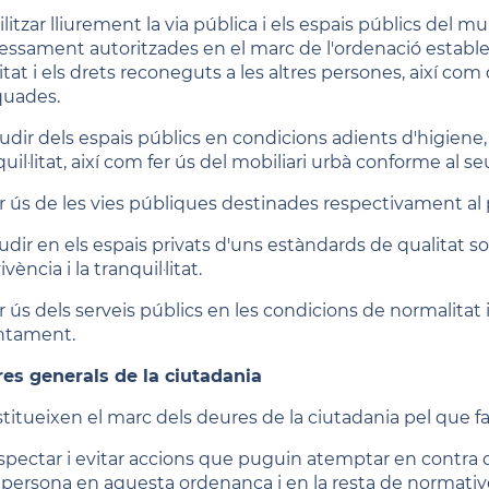
ilitzar lliurement la via pública i els espais públics del 
ssament autoritzades en el marc de l'ordenació establerta,
itat i els drets reconeguts a les altres persones, així c
uades.
audir dels espais públics en condicions adients d'higiene, 
uil·litat, així com fer ús del mobiliari urbà conforme al s
er ús de les vies públiques destinades respectivament al p
audir en els espais privats d'uns estàndards de qualitat s
vència i la tranquil·litat.
er ús dels serveis públics en les condicions de normalitat 
untament.
es generals de la ciutadania
titueixen el marc dels deures de la ciutadania pel que fa 
espectar i evitar accions que puguin atemptar en contra de
a persona en aquesta ordenança i en la resta de normativ