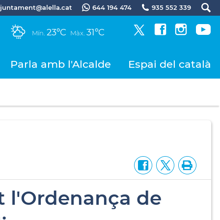
.ajuntament@alella.cat
644 194 474
935 552 339
23ºC
31ºC
Mín.
Màx.
Parla amb l'Alcalde
Espai del català
nt l'Ordenança de