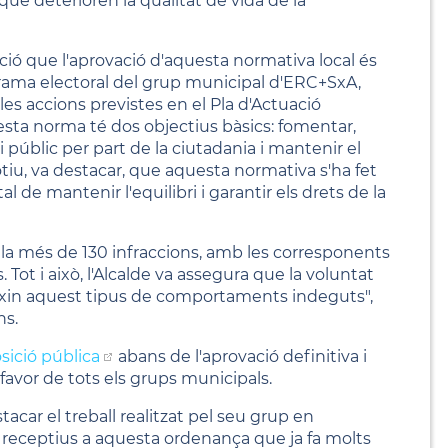
que deterioren la qualitat de vida de la
ció que l'aprovació d'aquesta normativa local és
rama electoral del grup municipal d'ERC+SxA,
es accions previstes en el Pla d'Actuació
ta norma té dos objectius bàsics: fomentar,
i públic per part de la ciutadania i mantenir el
tiu, va destacar, que aquesta normativa s'ha fet
l de mantenir l'equilibri i garantir els drets de la
lla més de 130 infraccions, amb les corresponents
Tot i això, l'Alcalde va assegura que la voluntat
ixin aquest tipus de comportaments indeguts",
ns.
sició pública
abans de l'aprovació definitiva i
 favor de tots els grups municipals.
acar el treball realitzat pel seu grup en
 receptius a aquesta ordenança que ja fa molts