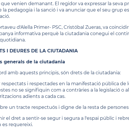
 que venien demanant. El regidor va expressar la seva pre
 la pedagogia i la sanció i va anunciar que el seu grup es
ació.
ortaveu d'Alella Primer- PSC, Cristóbal Zueras, va coinc
anya informativa perquè la ciutadania conegui el conting
 quotidiana.
TS I DEURES DE LA CIUTADANIA
s generals de la ciutadania
ord amb aquests principis, són drets de la ciutadania:
er respectats i respectades en la manifestació pública de
stes no se signifiquin com a contràries a la legislació o a
ritzacions adients a cada cas.
ebre un tracte respectuós i digne de la resta de persones
nir el dret a sentir-se segur i segura a l'espai públic i reb
 es requereixi.