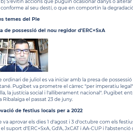
b) S'evitin accions que puguin ocasionar danys o alterar 
conforme al seu destí, o que en comportin la degradació 
es temes del Ple
a de possessió del nou regidor d'ERC+SxA
le ordinari de juliol es va iniciar amb la presa de posses
ané. Pugibet va prometre el càrrec "per imperatiu legal
lla, la justícia social i l'alliberament nacional". Pugibet e
 Ribalaiga el passat 23 de juny.
vació de festius locals per a 2022
e va aprovar els dies 1 d'agost i 3 d'octubre com els festi
el suport d'ERC+SxA, Gd'A, JxCAT i AA-CUP i l'abstenció 