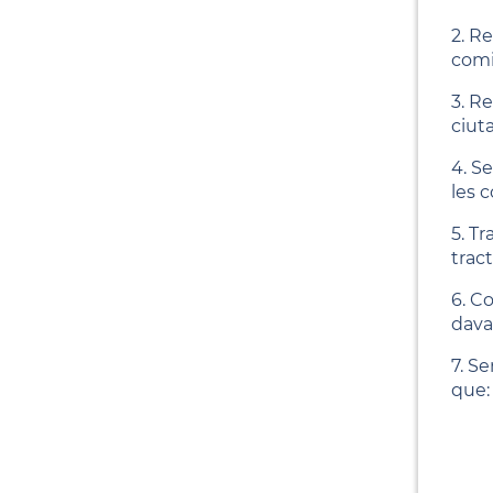
2. Re
comi
3. Re
ciuta
4. S
les 
5. T
tract
6. C
dava
7. Se
que: