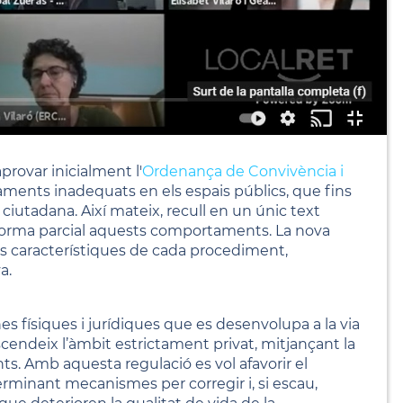
aprovar inicialment l'
Ordenança de Convivència i
aments inadequats en els espais públics, que fins
a ciutadana. Així mateix, recull en un únic text
 forma parcial aquests comportaments. La nova
les característiques de cada procediment,
a.
es físiques i jurídiques que es desenvolupa a la via
nscendeix l’àmbit estrictament privat, mitjançant la
. Amb aquesta regulació es vol afavorir el
terminant mecanismes per corregir i, si escau,