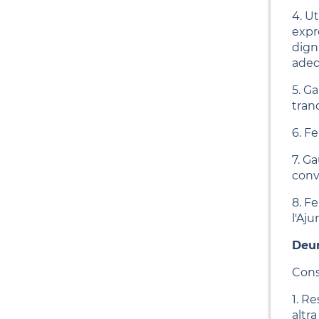
4. Ut
expre
dign
adeq
5. G
tranq
6. F
7. G
convi
8. F
l'Aj
Deur
Cons
1. R
altr