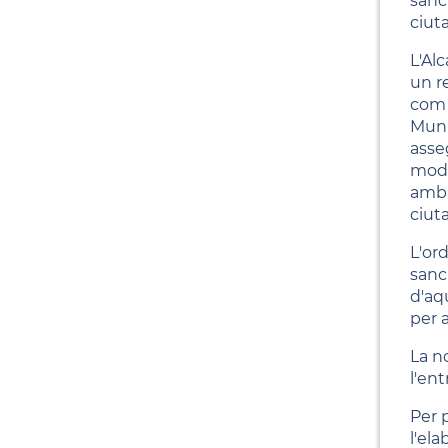
sanc
ciut
L'Al
un r
com 
Muni
asseg
mode
amb m
ciuta
L'or
sanc
d'aq
per 
La n
l'en
Per 
l'el