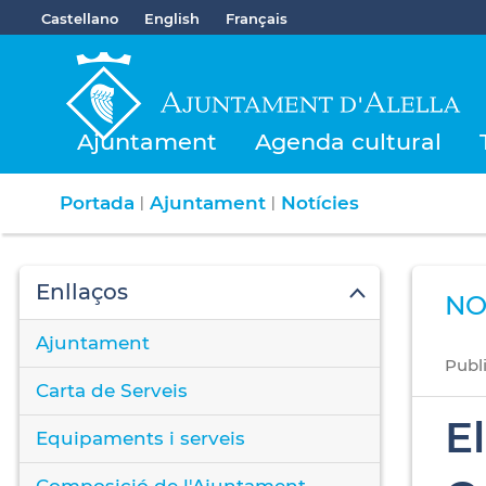
Castellano
English
Français
Ajuntament
Agenda cultural
Portada
Ajuntament
Notícies
|
|
Enllaços
NO
Ajuntament
Publ
Carta de Serveis
E
Equipaments i serveis
Composició de l'Ajuntament