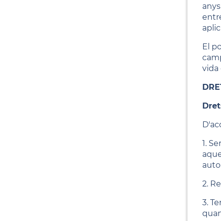
anys
entre
aplic
El p
camp
vida
DRE
Dret
D'ac
1. S
aque
auto
2. R
3. Te
quan