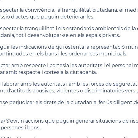
spectar la convivència, la tranquil·litat ciutadana, el med
ssió d'actes que puguin deteriorar-les.
spectar la tranquil·litat i els estàndards ambientals de la 
dania, tot i desenvolupar-se en els espais privats.
eguir les indicacions de qui ostenta la representació munic
contingudes en els bans i les ordenances municipals.
ractar amb respecte i cortesia les autoritats i el persona
ar amb respecte i cortesia la ciutadania.
ol·laborar amb les autoritats i amb les forces de seguretat
nt d'actituds abusives, violentes o discriminatòries vers 
nse perjudicar els drets de la ciutadania, fer ús diligent d
a) S'evitin accions que puguin generar situacions de risc o p
persones i béns.