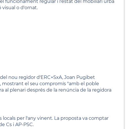
el funcionament regular i l'estat del mobiliari urbà
visual o d'ornat.
sió del nou regidor d'ERC+SxA, Joan Pugibet
", mostrant el seu compromís "amb el poble
ntra al plenari després de la renúncia de la regidora
us locals per l'any vinent. La proposta va comptar
de Cs i AP-PSC.