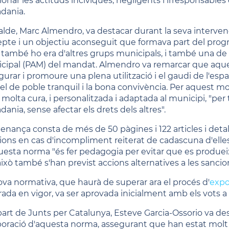
ionar les actituds incíviques, negligents i irresponsables 
adania.
calde, Marc Almendro, va destacar durant la seva interven
epte i un objectiu aconseguit que formava part del prog
també ho era d'altres grups municipals, i també una de l
cipal (PAM) del mandat. Almendro va remarcar que aques
urar i promoure una plena utilització i el gaudi de l'espa
l de poble tranquil i la bona convivència. Per aquest mo
olta cura, i personalitzada i adaptada al municipi, "per ta
dania, sense afectar els drets dels altres".
denança consta de més de 50 pàgines i 122 articles i deta
ions en cas d'incompliment reiterat de cadascuna d'elles. 
uesta norma "és fer pedagogia per evitar que es produe
això també s'han previst accions alternatives a les sancio
ova normativa, que haurà de superar ara el procés d'
expo
trada en vigor, va ser aprovada inicialment amb els vots a
part de Junts per Catalunya, Esteve Garcia-Ossorio va dest
aboració d'aquesta norma, assegurant que han estat molt