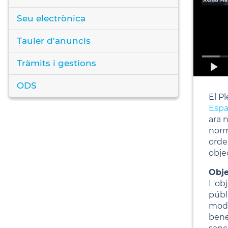
Seu electrònica
Tauler d'anuncis
Tràmits i gestions
ODS
El Pl
Espa
ara n
norm
orde
objec
Obje
L'ob
públi
modu
bene