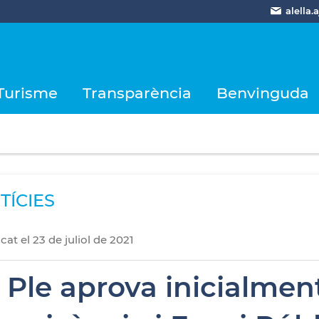
alella
Turisme
Transparència
Benvinguda
TÍCIES
icat
el
23
de
juliol
de
2021
l Ple aprova inicialme