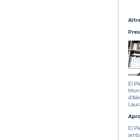
Altr
Pres
El P
Mont
d'Ale
Laura
Apro
El Pl
amb 