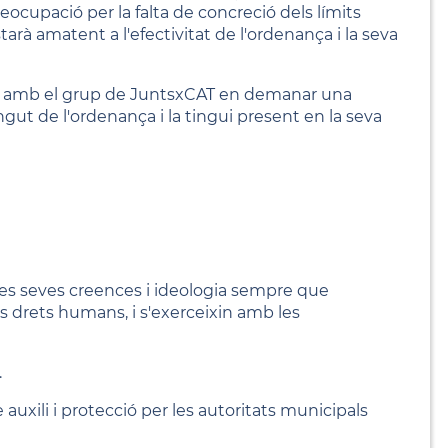
ocupació per la falta de concreció dels límits
tarà amatent a l'efectivitat de l'ordenança i la seva
idir amb el grup de JuntsxCAT en demanar una
ut de l'ordenança i la tingui present en la seva
 les seves creences i ideologia sempre que
ls drets humans, i s'exerceixin amb les
.
re auxili i protecció per les autoritats municipals