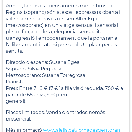
Anhels, fantasies i pensaments més íntims de
Regina (soprano) són atesos i expressats oberta i
valentament a través del seu Alter Ego
(mezzosoprano) en un viatge sensual i sensorial
ple de força, bellesa, elegància, sensualitat,
transgressió i empoderament que la portaran a
l'alliberament i catarsi personal. Un plaer per als
sentits.
Direcció d'escena: Susana Egea
Soprano: Sílvia Roqueta
Mezzosoprano: Susana Torregrosa
Pianista
Preu: Entre 7 i 9 € (7 € 1a fila visió reduïda, 7,50 € a
partir de 65 anys, 9 € preu
general).
Places limitades. Venda d'entrades només
presencial.
Més informació
www.alella.cat/jornadesgentgran