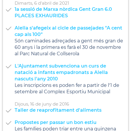
Dimarts,
6
d'
abril
de
2021
1a sessió de Marxa nòrdica Gent Gran 6.0
PLACES EXHAURIDES
Alella s'afegeix al cicle de passejades "A cent
cap als 100"
Són caminades adreçades a gent més gran de
60 anys i la primera es farà el 30 de novembre
al Parc Natural de Collserola
L'Ajuntament subvenciona un curs de
natació a infants empadronats a Alella
nascuts l'any 2010
Les inscripcions es poden fer a partir de l'1 de
setembre al Complex Esportiu Municipal
Dijous,
16
de
juny
de
2016
Taller de reaprofitament d'aliments
Propostes per passar un bon estiu
Les famílies poden triar entre una quinzena