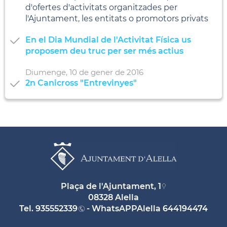
d'ofertes d'activitats organitzades per
l'Ajuntament, les entitats o promotors privats
En el Dia Mundial de l'Activitat Física us
proposem deu truc per ser més actius
Diumenge,
10
de
gener
de
2016
2n Canicross "Entrevinyes"
Plaça de l'Ajuntament, 1
08328 Alella
Tel.
935552339
- WhatsAPPAlella
644194474