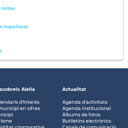
t mites
s masclistes
a
scobreix Alella
Actualitat
lendaris d'interès
Agenda d'activitats
municipi en xifres
Agenda Institucional
nicipi
Àlbums de fotos
risme
Butlletíns electrònics
entitat coorporativa
Canals de comunicació