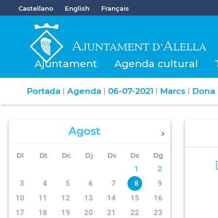
Castellano
English
Français
Ajuntament
Agenda cultural
Portada
Agenda
06-07-2021
Marcs
Dona
|
|
|
|
Agost
Dl
Dt
Dc
Dj
Dv
Ds
Dg
1
2
3
4
5
6
7
8
9
10
11
12
13
14
15
16
17
18
19
20
21
22
23