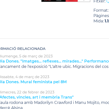
Fitxer:
Q
Format
Pàgines
Mida:
1.
ORMACIÓ RELACIONADA
Diumenge,
5
de
març
de
2023
ia Dones. "Imatges... reflexes... mirades..." Performan
ancament de l'exposició "L'altre ubic. Migracions del co
issabte,
4
de
març
de
2023
Dia Dones. Mural feminista pel 8M
imecres,
22
de
febrer
de
2023
Afectes, vincles, art i memòria Trans"
Taula rodona amb Madorilyn Crawford i Manu Mojito, mo
Mercè Alsina