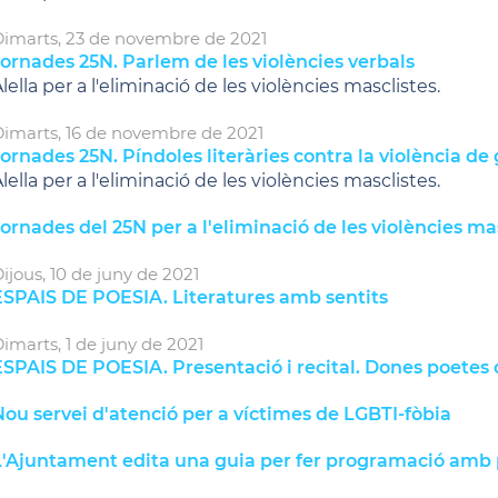
imarts,
23
de
novembre
de
2021
ornades 25N. Parlem de les violències verbals
lella per a l'eliminació de les violències masclistes.
imarts,
16
de
novembre
de
2021
ornades 25N. Píndoles literàries contra la violència de
lella per a l'eliminació de les violències masclistes.
ornades del 25N per a l'eliminació de les violències ma
ijous,
10
de
juny
de
2021
ESPAIS DE POESIA. Literatures amb sentits
imarts,
1
de
juny
de
2021
ESPAIS DE POESIA. Presentació i recital. Dones poetes
ou servei d'atenció per a víctimes de LGBTI-fòbia
L'Ajuntament edita una guia per fer programació amb 