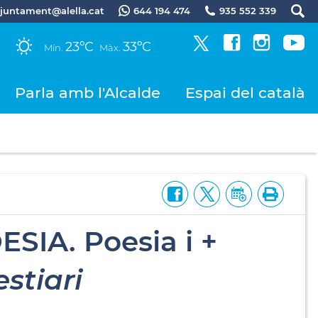
.ajuntament@alella.cat
644 194 474
935 552 339
23ºC
33ºC
Mín.
Màx.
Parla amb l'Alcalde
Espai del català
SIA. Poesia i +
stiari