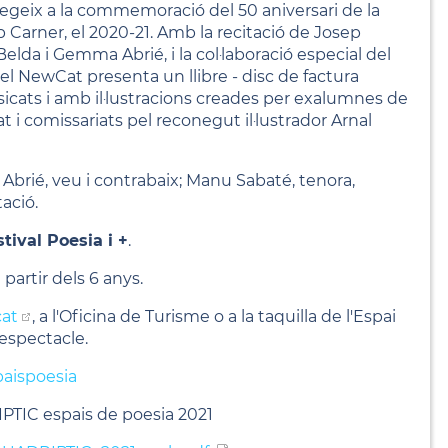
afegeix a la commemoració del 50 aniversari de la
 Carner, el 2020-21. Amb la recitació de Josep
Belda i Gemma Abrié, i la col·laboració especial del
l NewCat presenta un llibre - disc de factura
cats i amb il·lustracions creades per exalumnes de
 i comissariats pel reconegut il·lustrador Arnal
Abrié, veu i contrabaix; Manu Sabaté, tenora,
tació.
stival Poesia i +
.
 partir dels 6 anys.
cat
, a l'Oficina de Turisme o a la taquilla de l'Espai
'espectacle.
paispoesia
TIC espais de poesia 2021