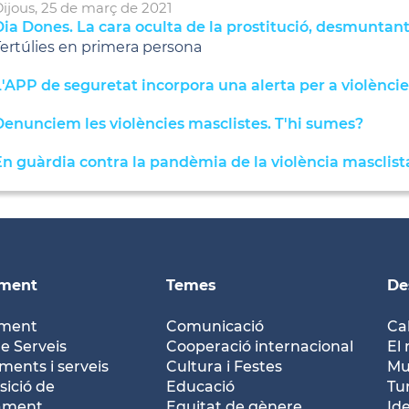
ijous,
25
de
març
de
2021
ia Dones. La cara oculta de la prostitució, desmuntan
ertúlies en primera persona
'APP de seguretat incorpora una alerta per a violèncie
Denunciem les violències masclistes. T'hi sumes?
En guàrdia contra la pandèmia de la violència masclist
ament
Temes
De
ament
Comunicació
Ca
e Serveis
Cooperació internacional
El 
ents i serveis
Cultura i Festes
Mu
ició de
Educació
Tu
tament
Equitat de gènere
Id