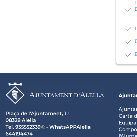
D
D
T
L
Ajunt
Ajunt
Plaça de l'Ajuntament, 1
Carta d
08328 Alella
Equipam
Tel.
935552339
- WhatsAPPAlella
Compos
644194474
l'Ajun