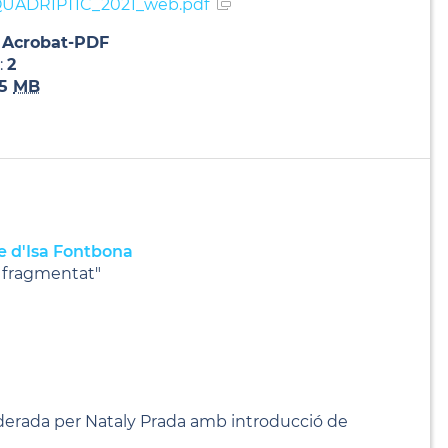
UADRIPTIC_2021_web.pdf
:
Acrobat-PDF
:
2
15
MB
ce d'Isa Fontbona
s fragmentat"
derada per Nataly Prada amb introducció de