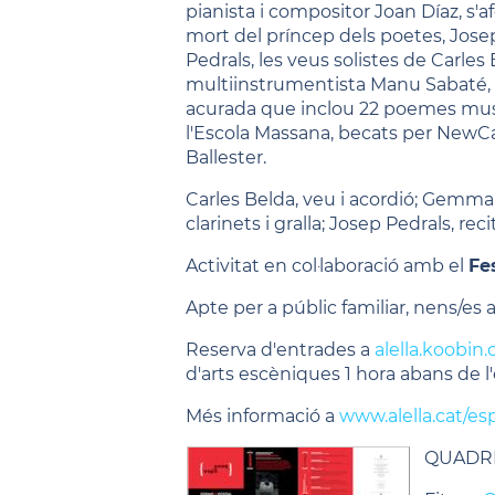
pianista i compositor Joan Díaz, s'
mort del príncep dels poetes, Josep
Pedrals, les veus solistes de Carles 
multiinstrumentista Manu Sabaté, e
acurada que inclou 22 poemes musi
l'Escola Massana, becats per NewCat
Ballester.
Carles Belda, veu i acordió; Gemma 
clarinets i gralla; Josep Pedrals, reci
Activitat en col·laboració amb el
Fe
Apte per a públic familiar, nens/es a
Reserva d'entrades a
alella.koobin.
d'arts escèniques 1 hora abans de l
Més informació a
www.alella.cat/es
QUADRIP