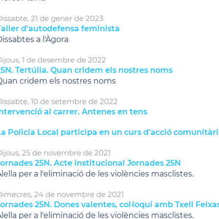
issabte,
21
de
gener
de
2023
Taller d'autodefensa feminista
issabtes a l'Àgora
ijous,
1
de
desembre
de
2022
25N. Tertúlia. Quan cridem els nostres noms
Quan cridem els nostres noms
issabte,
10
de
setembre
de
2022
ntervenció al carrer. Antenes en tens
a Policia Local participa en un curs d'acció comunitàr
ijous,
25
de
novembre
de
2021
Jornades 25N. Acte institucional Jornades 25N
lella per a l'eliminació de les violències masclistes.
imecres,
24
de
novembre
de
2021
ornades 25N. Dones valentes, col·loqui amb Txell Feixa
lella per a l'eliminació de les violències masclistes.