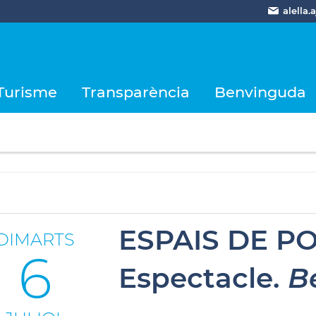
alella
Turisme
Transparència
Benvinguda
ESPAIS DE POE
DIMARTS
6
Espectacle.
Be