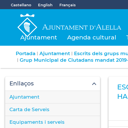
Castellano
English
Français
Ajuntament
Agenda cultural
Portada
Ajuntament
Escrits dels grups mu
|
|
Grup Municipal de Ciutadans mandat 2019
|
Enllaços
ES
HA
Ajuntament
Carta de Serveis
Equipaments i serveis