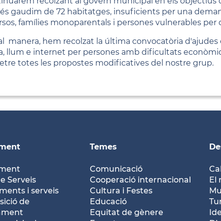
inuarem recolzant al govern municipal en els objectius d
s gaudim de 72 habitatges, insuficients per una demand
rsos, famílies monoparentals i persones vulnerables per d
al manera, hem recolzat la última convocatòria d'ajudes 
a, llum e internet per persones amb dificultats econòmique
tre totes les propostes modificatives del nostre grup.
ament
Temes
De
ament
Comunicació
Ca
e Serveis
Cooperació internacional
El 
ents i serveis
Cultura i Festes
Mu
ició de
Educació
Tu
tament
Equitat de gènere
Id