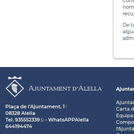
Cont
nomé
recu
De t
aigu
adme
Ajunt
Ajunt
Plaça de l'Ajuntament, 1
Carta d
08328 Alella
Equipam
Tel.
935552339
- WhatsAPPAlella
Compos
644194474
l'Ajun