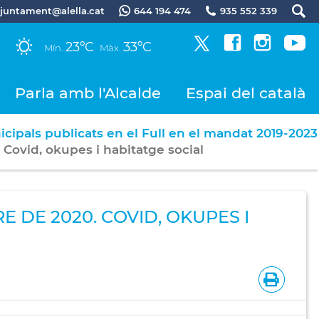
.ajuntament@alella.cat
644 194 474
935 552 339
23ºC
33ºC
Mín.
Màx.
Parla amb l'Alcalde
Espai del català
icipals publicats en el Full en el mandat 2019-2023
Covid, okupes i habitatge social
 DE 2020. COVID, OKUPES I