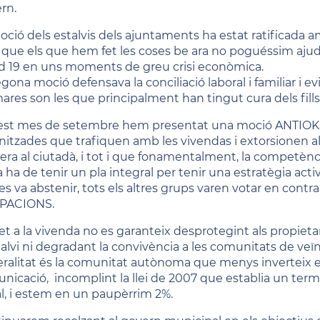
rn.
oció dels estalvis dels ajuntaments ha estat ratificada a
a que els que hem fet les coses be ara no poguéssim ajud
d 19 en uns moments de greu crisi econòmica.
gona moció defensava la conciliació laboral i familiar i evit
mares son les que principalment han tingut cura dels fill
st mes de setembre hem presentat una moció ANTIOKUP
nitzades que trafiquen amb les vivendas i extorsionen al
era al ciutadà, i tot i que fonamentalment, la competència
la ha de tenir un pla integral per tenir una estratègia ac
es va abstenir, tots els altres grups varen votar en contra
PACIONS.
ret a la vivenda no es garanteix desprotegint als propieta
alvi ni degradant la convivència a les comunitats de veïns
ralitat és la comunitat autònoma que menys inverteix en
nicació, incomplint la llei de 2007 que establia un term
al, i estem en un paupèrrim 2%.