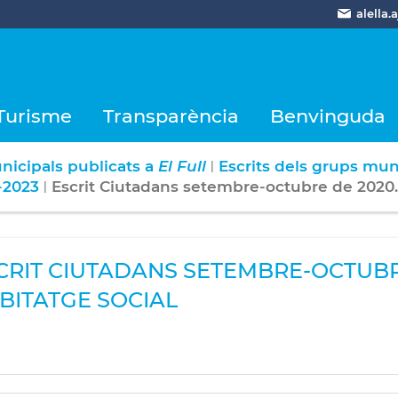
alella
Turisme
Transparència
Benvinguda
nicipals publicats a
El Full
Escrits dels grups mun
|
-2023
Escrit Ciutadans setembre-octubre de 2020. 
|
CRIT CIUTADANS SETEMBRE-OCTUBRE
BITATGE SOCIAL