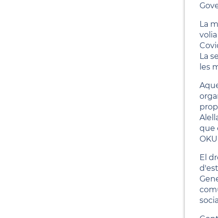
Gove
La m
voli
Covi
La se
les 
Aque
orga
prop
Alel
que 
OKU
El d
d'est
Gene
comu
soci