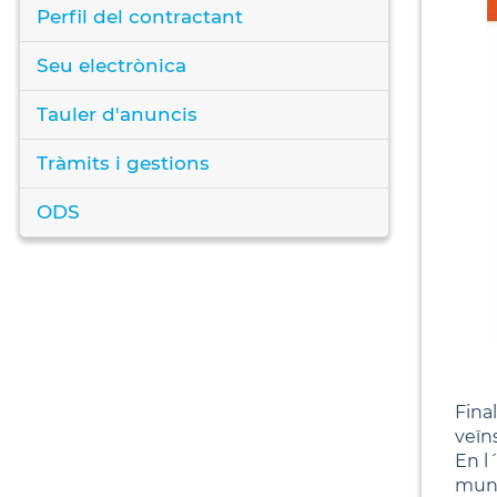
Perfil del contractant
Seu electrònica
Tauler d'anuncis
Tràmits i gestions
ODS
Final
veïn
En l
muni