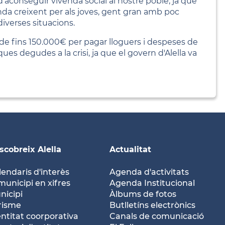
'aconseguir vivenda social al nostre poble, ja que
a creixent per als joves, gent gran amb poc
iverses situacions.
de fins 150.000€ per pagar lloguers i despeses de
s degudes a la crisi, ja que el govern d'Alella va
scobreix Alella
Actualitat
lendaris d'interès
Agenda d'activitats
municipi en xifres
Agenda Institucional
nicipi
Àlbums de fotos
risme
Butlletíns electrònics
entitat coorporativa
Canals de comunicació