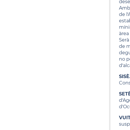
dese
Ambie
de l'
estab
míni
àrea 
Serà 
de m
degu
no p
d'al
SISÈ.
Cons
SETÈ
d'Age
d'Ocu
VUIT
susp