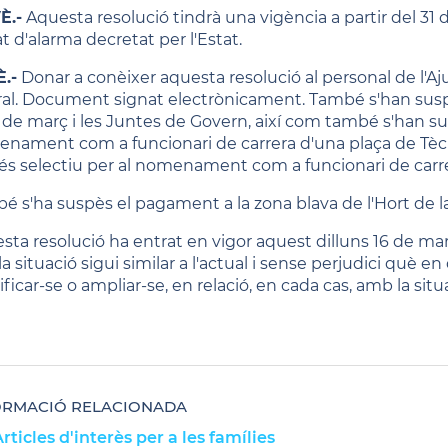
È.-
Aquesta resolució tindrà una vigència a partir del 31 de
at d'alarma decretat per l'Estat.
.-
Donar a conèixer aquesta resolució al personal de l'Aj
ral. Document signat electrònicament. També s'han suspè
6 de març i les Juntes de Govern, així com també s'han su
nament com a funcionari de carrera d'una plaça de Tècni
és selectiu per al nomenament com a funcionari de carre
é s'ha suspès el pagament a la zona blava de l'Hort de l
sta resolució ha entrat en vigor aquest dilluns 16 de mar
la situació sigui similar a l'actual i sense perjudici què
ficar-se o ampliar-se, en relació, en cada cas, amb la sit
ORMACIÓ RELACIONADA
rticles d'interès per a les famílies