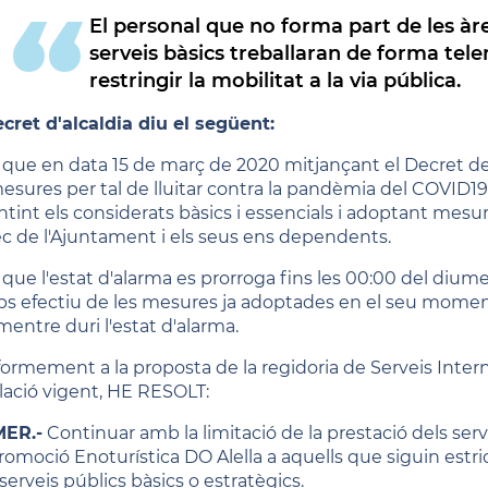
El personal que no forma part de les à
serveis bàsics treballaran de forma tele
restringir la mobilitat a la via pública.
ecret d'alcaldia diu el següent:
 que en data 15 de març de 2020 mitjançant el Decret de 
esures per tal de lluitar contra la pandèmia del COVID19 l
ntint els considerats bàsics i essencials i adoptant mesure
ec de l'Ajuntament i els seus ens dependents.
que l'estat d'alarma es prorroga fins les 00:00 del diumen
s efectiu de les mesures ja adoptades en el seu moment
mentre duri l'estat d'alarma.
ormement a la proposta de la regidoria de Serveis Interns
slació vigent, HE RESOLT:
MER.-
Continuar amb la limitació de la prestació dels serv
romoció Enoturística DO Alella a aquells que siguin estr
serveis públics bàsics o estratègics.