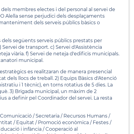
 dels membres electes i del personal al servei de
DO Alella sense perjudici dels desplaçaments
 manteniment dels serveis públics bàsics o
s dels següents serveis públics prestats per
Servei de transport. c) Servei d'Assistència
teja viària. f) Servei de neteja d'edificis municipals.
 tanatori municipal.
estratègics es realitzaran de manera presencial
tat dels llocs de treball. 2) Equips Bàsics d'Atenció
ratiu i 1 tècnic), en torns rotatius de 5 dies. La
nquè. 3) Brigada municipal, un màxim de 2
tius a definir pel Coordinador del servei. La resta
ia / Comunicació / Secretaria / Recursos Humans /
entitat / Equitat / Promoció econòmica / Festes /
ducació i infància / Cooperació al