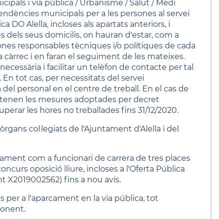
cipals i via pública / Urbanisme / Salut / Medi
ependències municipals per a les persones al servei
 DO Alella, incloses als apartats anteriors, i
des dels seus domicilis, on hauran d'estar, com a
sones responsables tècniques i/o polítiques de cada
 a càrrec i en faran el seguiment de les mateixes.
necessària i facilitar un telèfon de contacte per tal
 En tot cas, per necessitats del servei
del personal en el centre de treball. En el cas de
mantenen les mesures adoptades per decret
uperar les hores no treballades fins 31/12/2020.
gans col·legiats de l'Ajuntament d'Alella i del
ament com a funcionari de carrera de tres places
ncurs oposició lliure, incloses a l'Oferta Pública
ent X2019002562) fins a nou avís.
 per a l'aparcament en la via pública, tot
ponent.