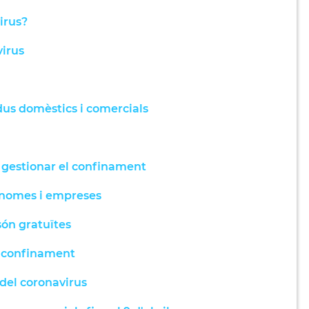
irus?
virus
idus domèstics i comercials
a gestionar el confinament
tònomes i empreses
 són gratuïtes
el confinament
 del coronavirus