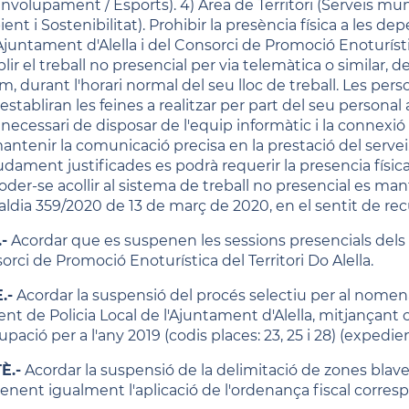
nvolupament / Esports). 4) Àrea de Territori (Serveis muni
nt i Sostenibilitat). Prohibir la presència física a les d
Ajuntament d'Alella i del Consorci de Promoció Enoturística
lir el treball no presencial per via telemàtica o similar, 
m, durant l'horari normal del seu lloc de treball. Les per
establiran les feines a realitzar per part del seu personal
necessari de disposar de l'equip informàtic i la connexió 
antenir la comunicació precisa en la prestació del servei.
dament justificades es podrà requerir la presencia física 
oder-se acollir al sistema de treball no presencial es 
caldia 359/2020 de 13 de març de 2020, en el sentit de rec
-
Acordar que es suspenen les sessions presencials dels òr
orci de Promoció Enoturística del Territori Do Alella.
.-
Acordar la suspensió del procés selectiu per al nomen
nt de Policia Local de l'Ajuntament d'Alella, mitjançant co
pació per a l'any 2019 (codis places: 23, 25 i 28) (expedi
È.-
Acordar la suspensió de la delimitació de zones blaves
enent igualment l'aplicació de l'ordenança fiscal corres