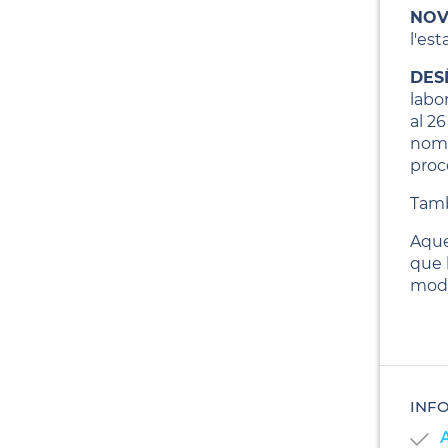
NOV
l'est
DESÈ
labo
al 2
nome
proc
Tamb
Aque
que 
modi
INF
A