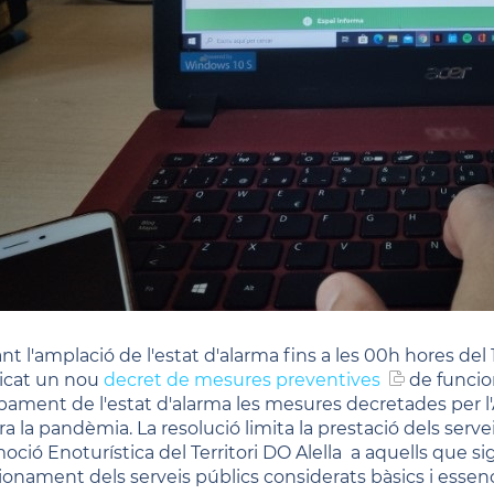
nt l'amplació de l'estat d'alarma fins a les 00h hores del
icat un nou
decret de mesures preventives
de funcio
abament de l'estat d'alarma les mesures decretades per l'
a la pandèmia. La resolució limita la prestació dels serve
oció Enoturística del Territori DO Alella a aquells que si
ionament dels serveis públics considerats bàsics i essenc