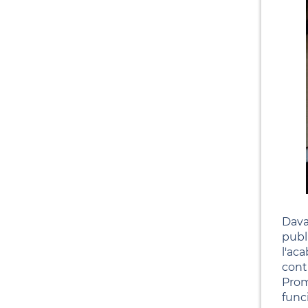
Dava
publ
l'ac
contr
Prom
func