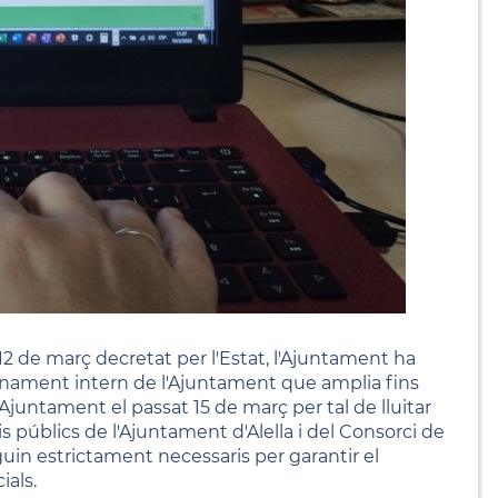
 12 de març decretat per l'Estat, l'Ajuntament ha
nament intern de l'Ajuntament que amplia fins
Ajuntament el passat 15 de març per tal de lluitar
is públics de l'Ajuntament d'Alella i del Consorci de
guin estrictament necessaris per garantir el
ials.