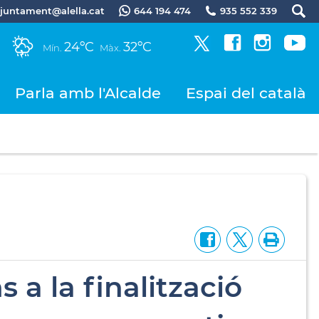
.ajuntament@alella.cat
644 194 474
935 552 339
24ºC
32ºC
Mín.
Màx.
Parla amb l'Alcalde
Espai del català
 a la finalització