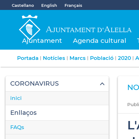
Castellano
English
Français
Ajuntament
Agenda cultural
Portada
Notícies
Marcs
Població
2020
A
|
|
|
|
|
CORONAVIRUS
NO
inici
Publ
Enllaços
L
FAQs