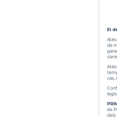
El d
Atès
de m
gara
càrr
Atès 
temp
cas, 
Conf
legi
PRI
de P
dels 