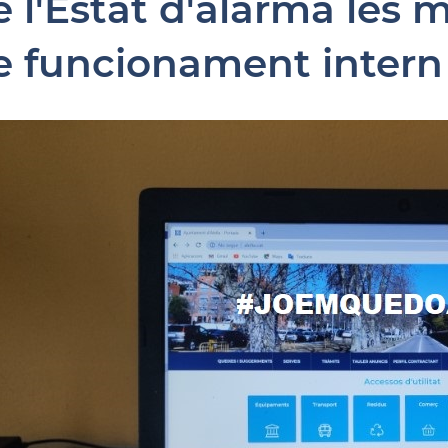
e l'Estat d'alarma les 
e funcionament intern