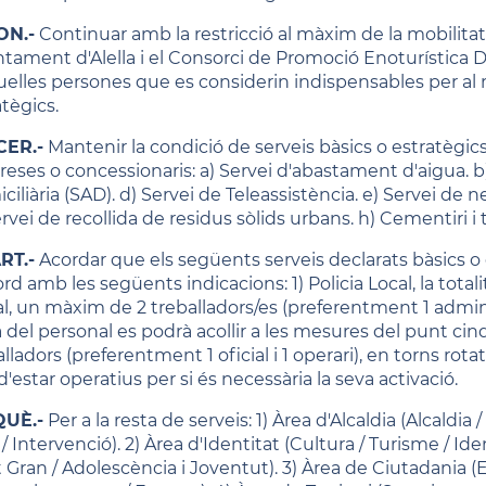
ON.-
Continuar amb la restricció al màxim de la mobilitat
untament d'Alella i el Consorci de Promoció Enoturística 
uelles persones que es considerin indispensables per al
tègics.
CER.-
Mantenir la condició de serveis bàsics o estratègic
eses o concessionaris: a) Servei d'abastament d'aigua. b) 
iliària (SAD). d) Servei de Teleassistència. e) Servei de ne
rvei de recollida de residus sòlids urbans. h) Cementiri i
RT.-
Acordar que els següents serveis declarats bàsics o 
rd amb les següents indicacions: 1) Policia Local, la totali
l, un màxim de 2 treballadors/es (preferentment 1 administ
a del personal es podrà acollir a les mesures del punt ci
lladors (preferentment 1 oficial i 1 operari), en torns rota
'estar operatius per si és necessària la seva activació.
QUÈ.-
Per a la resta de serveis: 1) Àrea d'Alcaldia (Alcald
 Intervenció). 2) Àrea d'Identitat (Cultura / Turisme / Id
 Gran / Adolescència i Joventut). 3) Àrea de Ciutadania (E