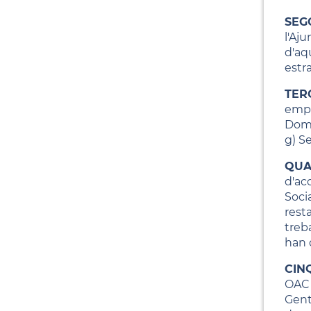
SEG
l'Aj
d'aq
estra
TER
empr
Domic
g) Se
QUA
d'aco
Socia
rest
treba
han d
CIN
OAC /
Gent