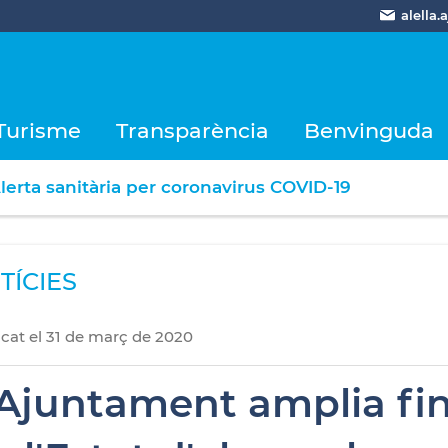
alella
Turisme
Transparència
Benvinguda
lerta sanitària per coronavirus COVID-19
TÍCIES
icat
el
31
de
març
de
2020
'Ajuntament amplia fins