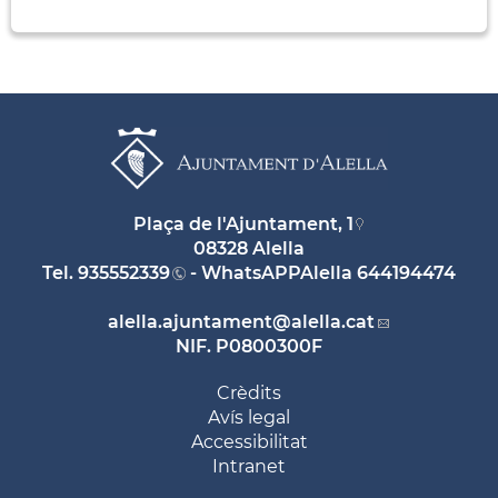
Plaça de l'Ajuntament, 1
08328 Alella
Tel.
935552339
- WhatsAPPAlella
644194474
alella.ajuntament
@alella.cat
NIF. P0800300F
Crèdits
Avís legal
Accessibilitat
Intranet