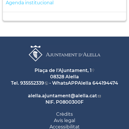
Agenda institucional
Plaça de l'Ajuntament, 1
08328 Alella
Tel.
935552339
- WhatsAPPAlella
644194474
alella.ajuntament
@alella.cat
NIF. P0800300F
Crèdits
Avís legal
Accessibilitat