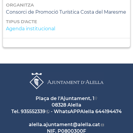
ORGANITZA
Consorci de Promoció Turística Costa del Maresme
TIPUS D'ACTE
Agenda institucional
Plaça de l'Ajuntament, 1
08328 Alella
Tel.
935552339
- WhatsAPPAlella
644194474
alella.ajuntament
@alella.cat
NIF. P0800300F