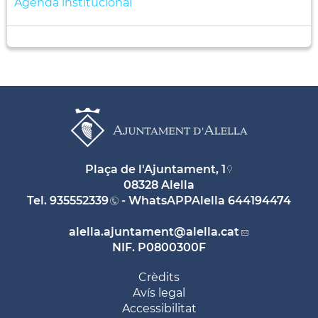
Agenda institucional
Plaça de l'Ajuntament, 1
08328 Alella
Tel.
935552339
- WhatsAPPAlella
644194474
alella.ajuntament
@alella.cat
NIF. P0800300F
Crèdits
Avís legal
Accessibilitat