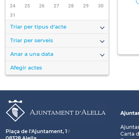
24
25
26
27
28
29
30
31
Triar per tipus d'acte
Triar per serveis
Anar a una data
Afegir actes
Ajunt
Ajunt
Plaça de l'Ajuntament, 1
Carta d
08328 Alella