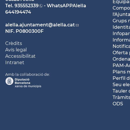
Equipam
Tel.
935552339
- WhatsAPPAlella
Compos
644194474
l'Ajun
Grups 
alella.ajuntament
@alella.cat
Identit
NIF. P0800300F
Infopar
Inform
Crèdits
Notific
Avís legal
Oferta 
Accessibilitat
Ordena
Intranet
PAM-Ac
Plans 
Amb la col·laboració de:
Perfil 
Seu ele
Tauler 
Tràmits
ODS