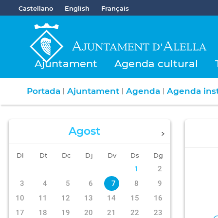
Castellano
English
Français
Ajuntament
Agenda cultural
Portada
Ajuntament
Agenda
Agenda inst
|
|
|
Agost
Dl
Dt
Dc
Dj
Dv
Ds
Dg
1
2
3
4
5
6
7
8
9
10
11
12
13
14
15
16
17
18
19
20
21
22
23