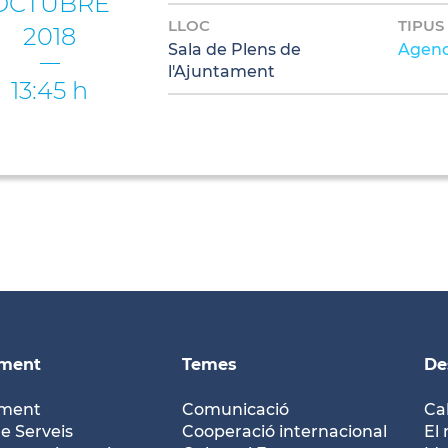
OCTUBRE
LLOC
TIPUS
2018
Sala de Plens de
Agend
l'Ajuntament
13:45 h
ament
Temes
De
ament
Comunicació
Ca
e Serveis
Cooperació internacional
El 