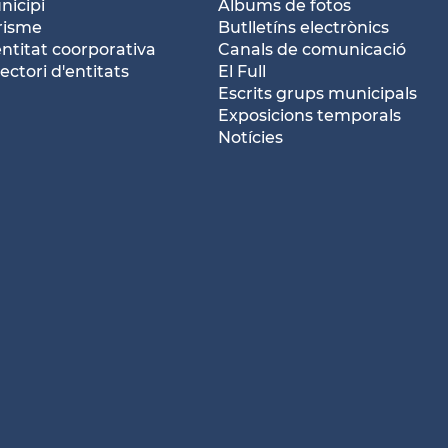
nicipi
Àlbums de fotos
risme
Butlletíns electrònics
entitat coorporativa
Canals de comunicació
ectori d'entitats
El Full
Escrits grups municipals
Exposicions temporals
Notícies