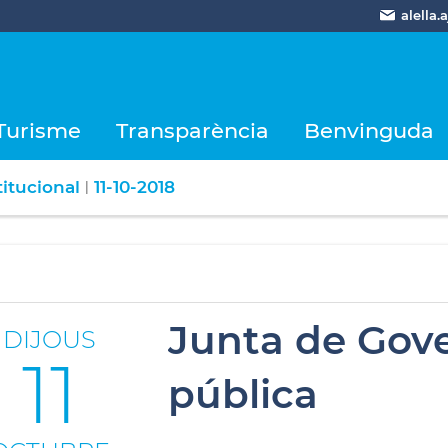
alella
Turisme
Transparència
Benvinguda
itucional
11-10-2018
|
Junta de Gove
DIJOUS
11
pública