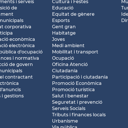
ents i serveis
Cultura i Festes
Mu
ició de
Educació
Tu
tament
Equitat de gènere
Id
municipals
Esports
Dir
at corporativa
Gent gran
ticipa
Habitatge
ació econòmica
Joves
ació electrònica
Medi ambient
pública d'ocupació
Mobilitat i transport
nces i normativa
Ocupació
ció de govern
Oficina Atenció
municipals
Ciutadania
del contractant
Participació i ciutadania
ctrònica
Promoció Econòmica
d'anuncis
Promoció turística
 i gestions
Salut i benestar
Seguretat i prevenció
Serveis Socials
Tributs i finances locals
Urbanisme
Via pública