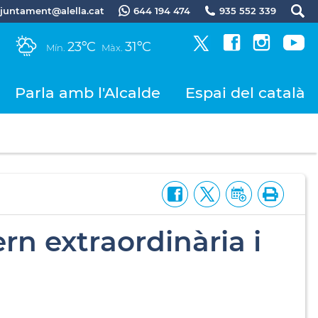
.ajuntament@alella.cat
644 194 474
935 552 339
23ºC
31ºC
Mín.
Màx.
Parla amb l'Alcalde
Espai del català
rn extraordinària i