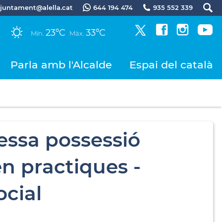
.ajuntament@alella.cat
644 194 474
935 552 339
23ºC
33ºC
Mín.
Màx.
Parla amb l'Alcalde
Espai del català
essa possessió
en practiques -
cial