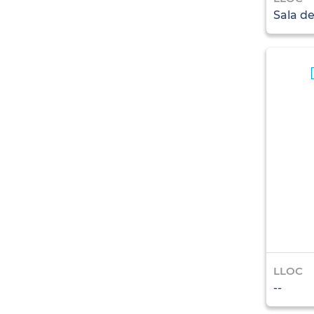
Sala de
LLOC
--