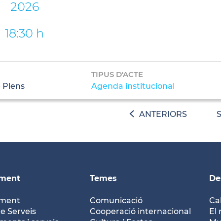
2026
18:30 h
TIPUS D'ACTE
 Plens
Agenda institucional
ANTERIORS
ament
Temes
De
ament
Comunicació
Ca
e Serveis
Cooperació internacional
El 