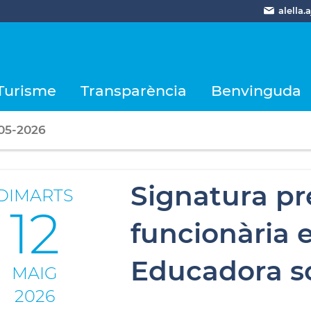
alella
Turisme
Transparència
Benvinguda
-05-2026
Signatura pr
DIMARTS
12
funcionària 
Educadora so
MAIG
2026