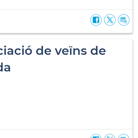
iació de veïns de
da