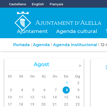
Castellano
English
Français
Ajuntament
Agenda cultural
Portada
Agenda
Agenda institucional
12
|
|
|
Agost
Dl
Dt
Dc
Dj
Dv
Ds
Dg
1
2
3
4
5
6
7
8
9
10
11
12
13
14
15
16
17
18
19
20
21
22
23