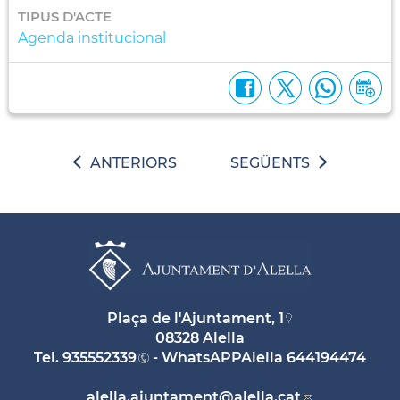
TIPUS D'ACTE
Agenda institucional
ANTERIORS
SEGÜENTS
Plaça de l'Ajuntament, 1
08328 Alella
Tel.
935552339
- WhatsAPPAlella
644194474
alella.ajuntament
@alella.cat