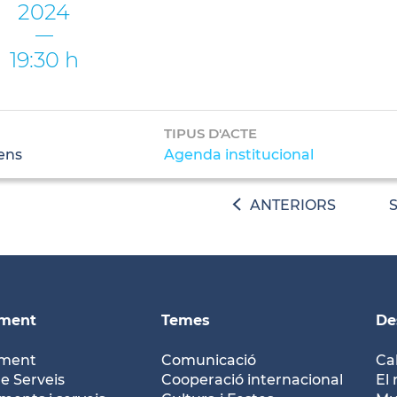
2024
19:30 h
TIPUS D'ACTE
ens
Agenda institucional
ANTERIORS
ament
Temes
De
ament
Comunicació
Ca
e Serveis
Cooperació internacional
El 