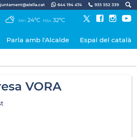
.ajuntament@alella.cat
644 194 474
935 552 339
24ºC
32ºC
Mín.
Màx.
Parla amb l'Alcalde
Espai del català
resa VORA
st