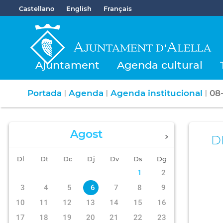
Castellano
English
Français
Ajuntament
Agenda cultural
Portada
Agenda
Agenda institucional
08
|
|
|
Agost
D
Dl
Dt
Dc
Dj
Dv
Ds
Dg
1
2
3
4
5
6
7
8
9
10
11
12
13
14
15
16
17
18
19
20
21
22
23