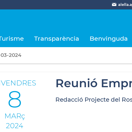
alella
Turisme
Transparència
Benvinguda
-03-2024
Reunió Emp
IVENDRES
8
Redacció Projecte del Ro
MARç
2024