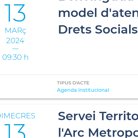
13
model d'aten
Drets Socials
MARç
2024
09:30 h
TIPUS D'ACTE
Agenda institucional
Servei Territ
DIMECRES
13
l'Arc Metrop