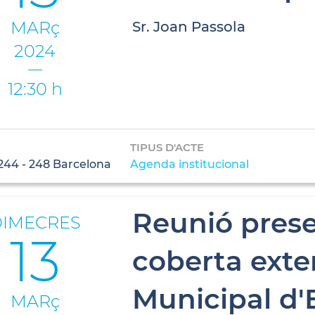
MARç
Sr. Joan Passola
2024
12:30 h
TIPUS D'ACTE
244 - 248 Barcelona
Agenda institucional
Reunió prese
DIMECRES
13
coberta exter
Municipal d'E
MARç