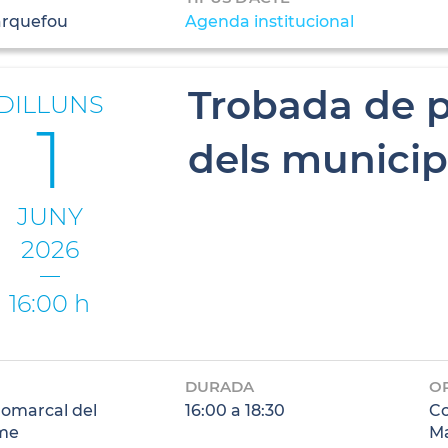
arquefou
Agenda institucional
Trobada de po
DILLUNS
1
dels municip
JUNY
2026
16:00 h
DURADA
O
Comarcal del
16:00 a 18:30
Co
me
M