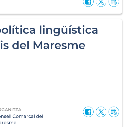
lítica lingüística
is del Maresme
RGANITZA
nsell Comarcal del
aresme