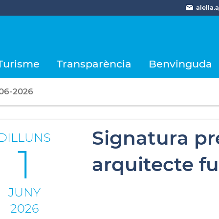
alella
Turisme
Transparència
Benvinguda
-06-2026
Signatura pr
DILLUNS
1
arquitecte fu
JUNY
2026