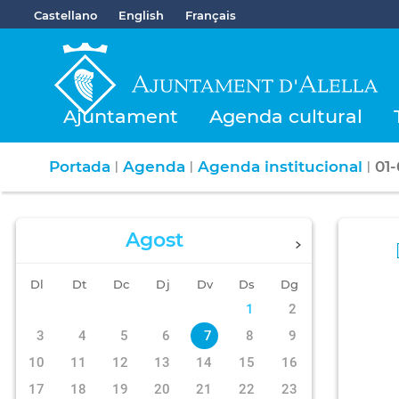
Castellano
English
Français
Ajuntament
Agenda cultural
Portada
Agenda
Agenda institucional
01
|
|
|
Agost
Dl
Dt
Dc
Dj
Dv
Ds
Dg
1
2
3
4
5
6
7
8
9
10
11
12
13
14
15
16
17
18
19
20
21
22
23