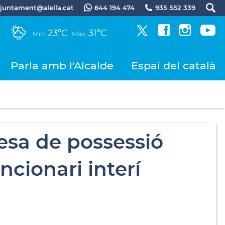
.ajuntament@alella.cat
644 194 474
935 552 339
23ºC
31ºC
Mín.
Màx.
Parla amb l'Alcalde
Espai del català
esa de possessió
ncionari interí