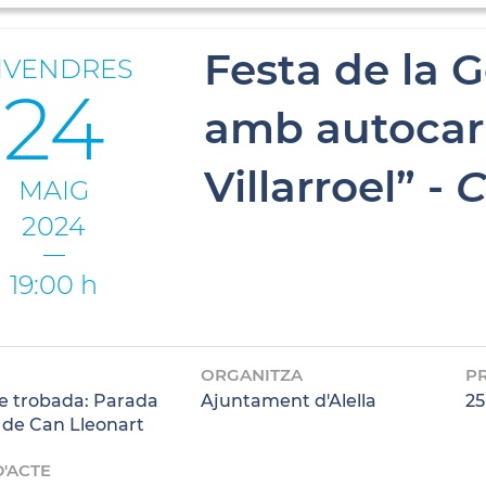
Festa de la 
IVENDRES
24
amb autocar 
Villarroel” -
C
MAIG
2024
19:00 h
ORGANITZA
P
e trobada: Parada
Ajuntament d'Alella
25
 de Can Lleonart
D'ACTE