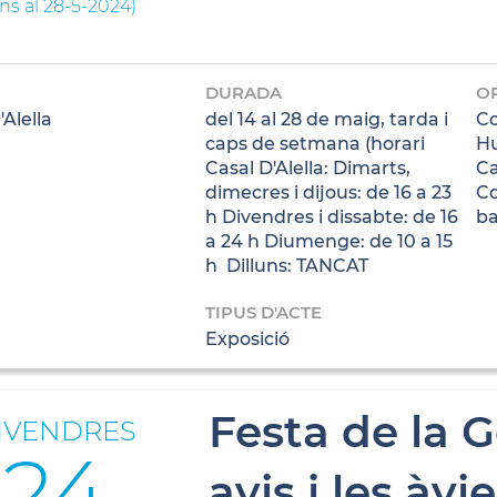
ins al 28-5-2024
)
DURADA
O
'Alella
del 14 al 28 de maig, tarda i
Co
caps de setmana (horari
Hu
Casal D'Alella: Dimarts,
Ca
dimecres i dijous: de 16 a 23
Co
h Divendres i dissabte: de 16
ba
a 24 h Diumenge: de 10 a 15
h Dilluns: TANCAT
TIPUS D'ACTE
Exposició
Festa de la G
IVENDRES
24
avis i les àvi