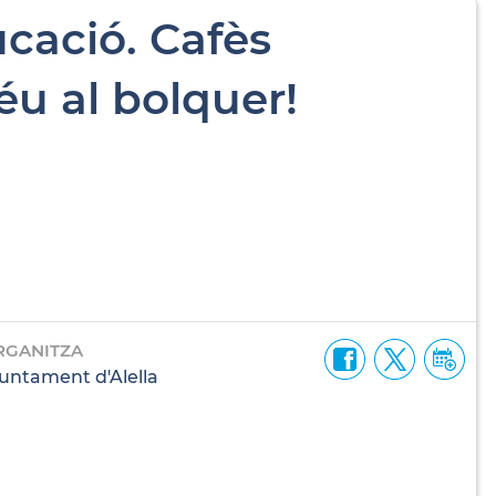
cació. Cafès
éu al bolquer!
RGANITZA
untament d'Alella