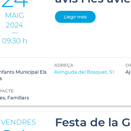
MAIG
Llegir més
2024
09:30 h
ADREÇA
O
Infants Municipal Els
Avinguda del Bosquet, 5
Aj
s
D'ACTE
s, Familiars
Festa de la 
IVENDRES