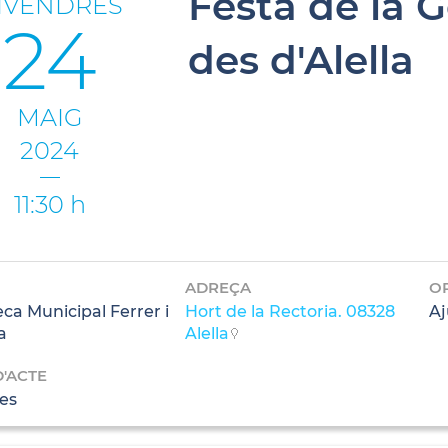
Festa de la 
IVENDRES
24
des d'Alella
MAIG
2024
11:30 h
ADREÇA
O
eca Municipal Ferrer i
Hort de la Rectoria. 08328
Aj
a
Alella
D'ACTE
es