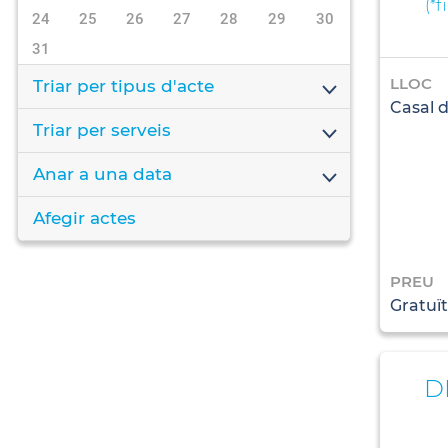
(
*f
24
25
26
27
28
29
30
31
LLOC
Triar per tipus d'acte
Casal d
Triar per serveis
Anar a una data
Afegir actes
PREU
Gratuït
D