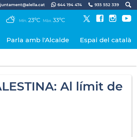
.ajuntament@alella.cat
644 194 474
935 552 339
23ºC
33ºC
Mín.
Màx.
Parla amb l'Alcalde
Espai del català
ALESTINA: Al límit de