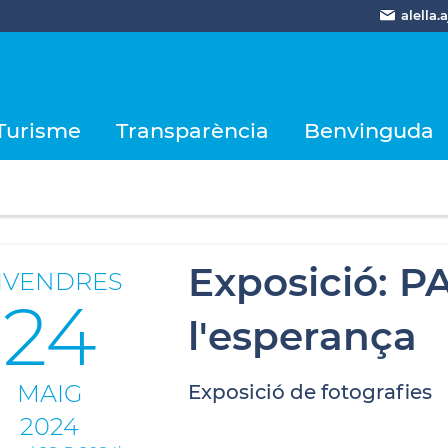
alella
Turisme
Transparència
Benvinguda
Exposició: P
IVENDRES
24
l'esperança
MAIG
Exposició de fotografies
2024