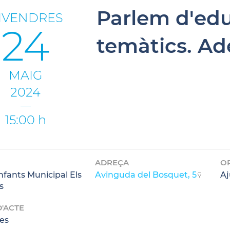
Parlem d'edu
IVENDRES
24
temàtics. Ad
MAIG
2024
15:00 h
ADREÇA
O
Infants Municipal Els
Avinguda del Bosquet, 5
Aj
s
D'ACTE
es