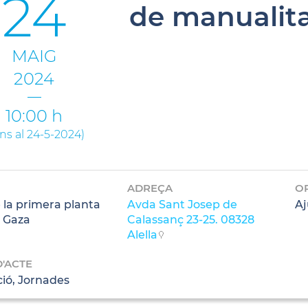
24
de manualit
MAIG
2024
10:00 h
ins al 24-5-2024
)
ADREÇA
O
 la primera planta
Avda Sant Josep de
Aj
 Gaza
Calassanç 23-25. 08328
Alella
D'ACTE
ció, Jornades