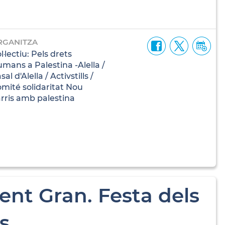
RGANITZA
l·lectiu: Pels drets
mans a Palestina -Alella /
sal d'Alella / Activstills /
mité solidaritat Nou
rris amb palestina
ent Gran. Festa dels
es