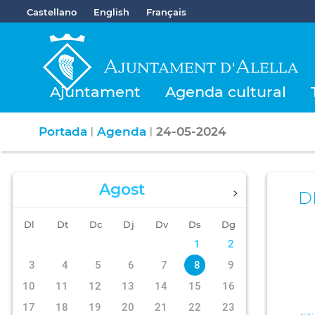
Castellano
English
Français
Ajuntament
Agenda cultural
Portada
Agenda
24-05-2024
|
|
Agost
D
Dl
Dt
Dc
Dj
Dv
Ds
Dg
1
2
3
4
5
6
7
8
9
10
11
12
13
14
15
16
17
18
19
20
21
22
23