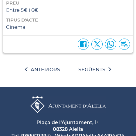
PREU
Entre 5€ i 6€
TIPUS D'ACTE
Cinema
ANTERIORS
SEGÜENTS
Plaça de l'Ajuntament, 1
08328 Alella
Tel.
935552339
- WhatsAPPAlella
644194474