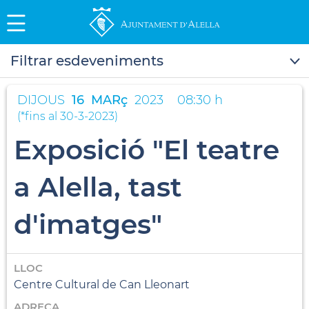
Filtrar esdeveniments
DIJOUS
16
MARç
2023
08:30 h
(
*fins al 30-3-2023
)
Exposició "El teatre
a Alella, tast
d'imatges"
LLOC
Centre Cultural de Can Lleonart
ADREÇA