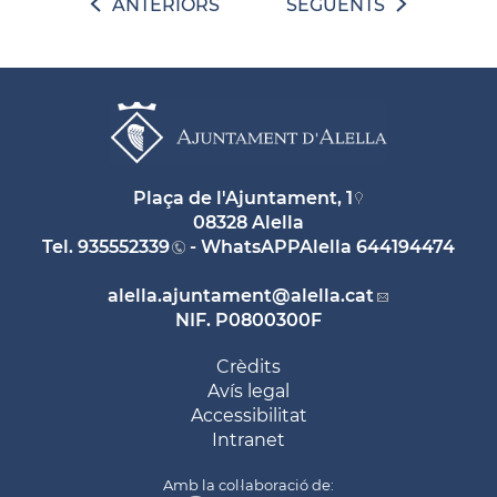
ANTERIORS
SEGÜENTS
Plaça de l'Ajuntament, 1
08328 Alella
Tel.
935552339
- WhatsAPPAlella
644194474
alella.ajuntament
@alella.cat
NIF. P0800300F
Crèdits
Avís legal
Accessibilitat
Intranet
Amb la col·laboració de: