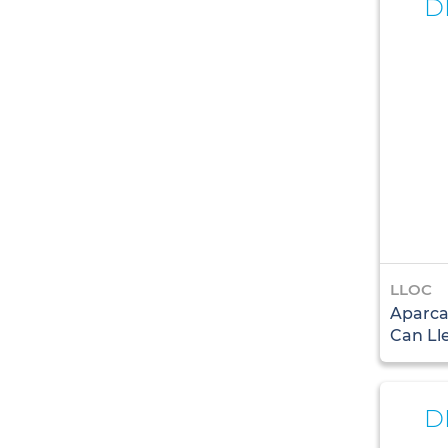
D
LLOC
Aparca
Can Ll
D