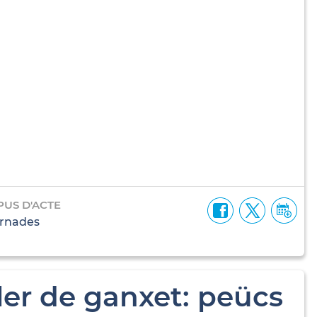
PUS D'ACTE
rnades
ller de ganxet: peücs