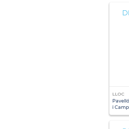
D
LLOC
Pavelló
i Camp