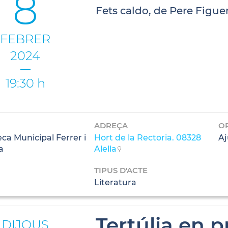
8
Fets caldo, de Pere Figue
FEBRER
2024
19:30 h
ADREÇA
O
eca Municipal Ferrer i
Hort de la Rectoria. 08328
Aj
a
Alella
TIPUS D'ACTE
Literatura
Tertúlia en 
DIJOUS