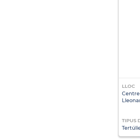
LLOC
Centre
Lleona
TIPUS 
Tertúli