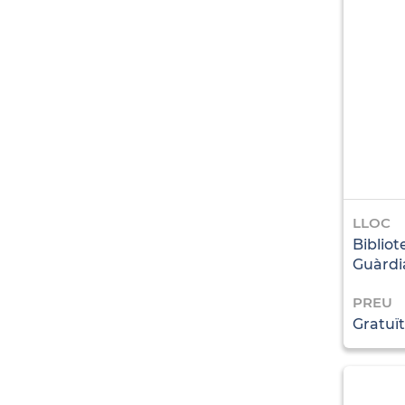
LLOC
Bibliot
Guàrdi
PREU
Gratuït