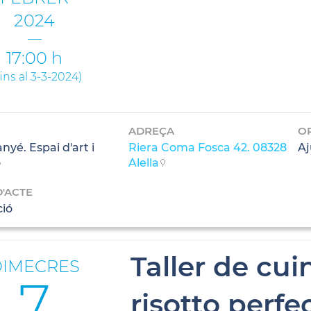
2024
17:00 h
fins al 3-3-2024
)
ADREÇA
O
yé. Espai d'art i
Riera Coma Fosca 42. 08328
Aj
ó
Alella
D'ACTE
ció
Taller de cui
DIMECRES
7
risotto perfe