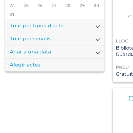
24
25
26
27
28
29
30
31
(
*f
Triar per tipus d'acte
Triar per serveis
LLOC
Bibliot
Anar a una data
Guàrdi
Afegir actes
PREU
Gratuït