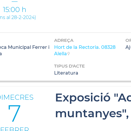
15:00 h
ins al 28-2-2024
)
ADREÇA
O
eca Municipal Ferrer i
Hort de la Rectoria. 08328
Aj
a
Alella
TIPUS D'ACTE
Literatura
Exposició "A
DIMECRES
7
muntanyes", 
FEBRER