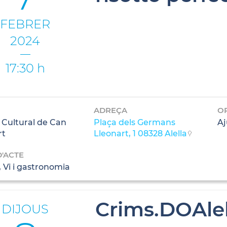
FEBRER
2024
17:30 h
ADREÇA
O
 Cultural de Can
Plaça dels Germans
Aj
rt
Lleonart, 1 08328 Alella
D'ACTE
 Vi i gastronomia
Crims.DOAlel
DIJOUS