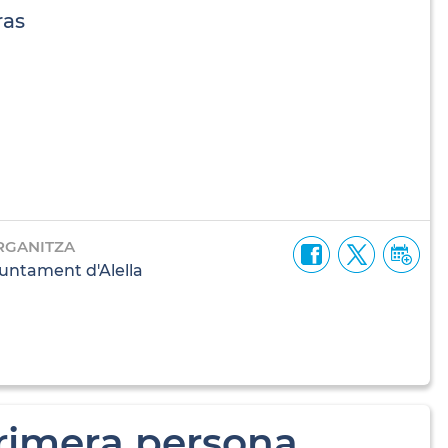
ras
RGANITZA
untament d'Alella
primera persona.