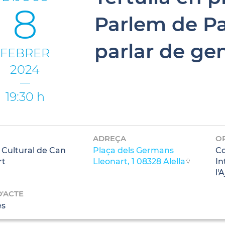
8
Parlem de Pa
parlar de ge
FEBRER
2024
19:30 h
ADREÇA
O
 Cultural de Can
Plaça dels Germans
Co
rt
Lleonart, 1 08328 Alella
In
l'
D'ACTE
es