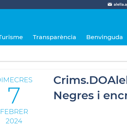
alella
Turisme
Transparència
Benvinguda
Crims.DOAlel
DIMECRES
7
Negres i enc
FEBRER
2024