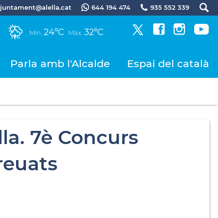
.ajuntament@alella.cat
644 194 474
935 552 339
24ºC
32ºC
Mín.
Màx.
Parla amb l'Alcalde
Espai del català
la. 7è Concurs
reuats