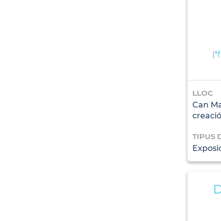
(
*
LLOC
Can Man
creaci
TIPUS 
Exposi