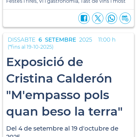
Festes i fires, Vi i gastronomia, Tast de vins i most
DISSABTE
6
SETEMBRE
2025
11:00 h
(
*fins al 19-10-2025
)
Exposició de
Cristina Calderón
"M'empasso pols
quan beso la terra"
Del 4 de setembre al 19 d'octubre de
2025