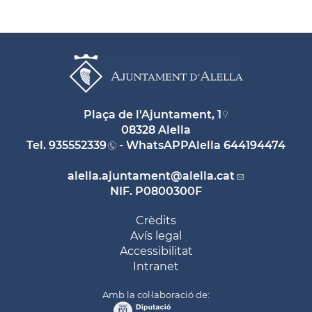
Plaça de l'Ajuntament, 1
08328 Alella
Tel.
935552339
- WhatsAPPAlella
644194474
alella.ajuntament
@alella.cat
NIF. P0800300F
Crèdits
Avís legal
Accessibilitat
Intranet
Amb la col·laboració de: